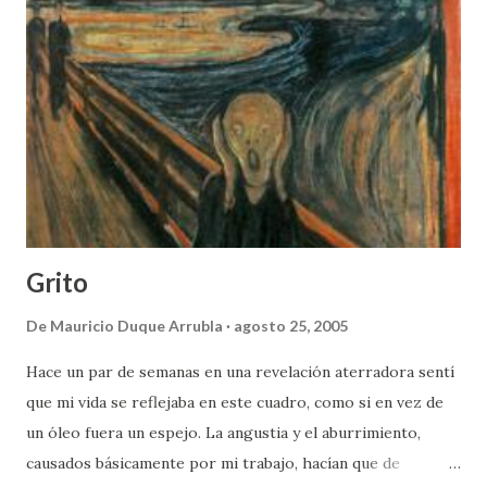
su cultura a lo largo de la historia. “Yo soy un hombre
sincero, de donde crece la palma”. Fue en mi primer viaje a
la isla cuando un hombre sincero me enseño la palma, la
palma real, el árbol nacional de Cuba (gracias Julio César).
Tuve la oportunidad de conocer más sobre la música cubana
por lecturas, charlas, y comentarios pero fue
especialmente a través de una emisora universitaria de
Bogotá donde empecé a oír nombres d...
Grito
De
Mauricio Duque Arrubla
agosto 25, 2005
Hace un par de semanas en una revelación aterradora sentí
que mi vida se reflejaba en este cuadro, como si en vez de
un óleo fuera un espejo. La angustia y el aburrimiento,
causados básicamente por mi trabajo, hacían que de