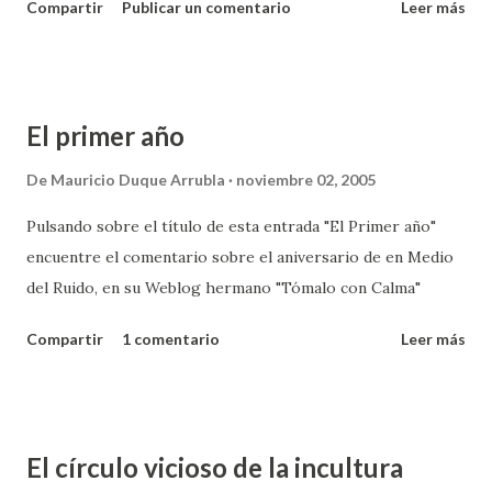
Compartir
Publicar un comentario
Leer más
ideas y cuando ya he hecho borradores de ellas las elimino.
funcionaria a cargo. Es la ...
Y esos borradores son casi todos en mi blog y se
convierten en finales, ni siquiera hay archivos en Word de
todos mis textos (debería hacer un backup...). Todas las
El primer año
diferentes versiones y correcciones van quedando
eliminadas en cierta forma, solo hay registro de cuando
De
Mauricio Duque Arrubla
noviembre 02, 2005
ingreso por primera vez el texto en el blog y el sistema
Pulsando sobre el título de esta entrada "El Primer año"
automáticamente me manda un correo electrónico pero
encuentre el comentario sobre el aniversario de en Medio
usualmente hay modificaciones posteriores hasta que dejo
del Ruido, en su Weblog hermano "Tómalo con Calma"
una versión como final pero siempre dispuesta a sufrir
cambios.
Compartir
1 comentario
Leer más
El círculo vicioso de la incultura