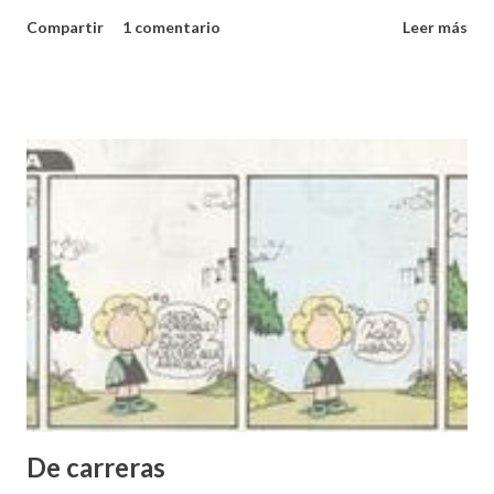
repente la afinidad con Edward Munch fuera completa. Y me
Compartir
1 comentario
Leer más
decidí a escribir lo que sentía porque hace falta también ver
las cosas desde un punto de vista menos optimista y sería
bueno en unos años releer lo que se escribió bajo la
influencia de la deseperación. Pasaron 15 días, la situación
laboral no mejora pero la anímica sí y el dichoso texto
nunca apareció, no le permití el espacio para que se
escribiera él mismo. Lo que escribo hoy se aleja mucho de
lo que pude haber escrito o blasfemado en ese momento.
Supongamos que hoy es uno de esos días y escribamos lo
que debió hacerse y no se hizo. --- La primera vez que vi
esta magnífica obra tuve lástima de la temenda angustia que
sentía ese hombrecito de pie en un muelle o en un puente,
y no lograba imaginar qué podía...
De carreras