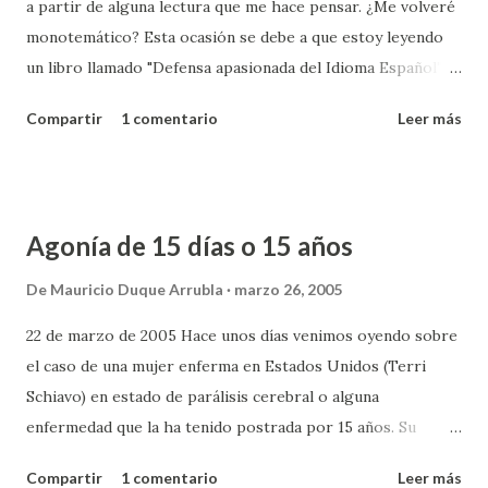
a partir de alguna lectura que me hace pensar. ¿Me volveré
diferencia). Hace 26 años, cuando tuvimos en pocas semanas
monotemático? Esta ocasión se debe a que estoy leyendo
la oportunidad de conocer la elección de dos papas, vimos
un libro llamado "Defensa apasionada del Idioma Español"
una cobertura de medios completamente diferente a lo que
de Álex Grijelmo y en él ha estado mencionando errores
podemos esperar ahora. Eso es sólo una manifestación del
Compartir
1 comentario
Leer más
comunes que encontramos en los diarios especialmente
cambio que hemos presenciado. Y si lo compar...
por calcos que hacemos de otros idiomas y se van
volviendo costumbre en español (mala costumbre). Y me
entra la inquietud, yo que estoy escribiendo ahora de nuevo
Agonía de 15 días o 15 años
y atreviéndome a publicar, puedo estar cometiendo cientos
de esos errores sin saberlo. Andrés Huratdo escribía sobre
De
Mauricio Duque Arrubla
marzo 26, 2005
un tema parecido en su columna de hoy en El Tiempo y
22 de marzo de 2005 Hace unos días venimos oyendo sobre
advertía que muchas veces esos errores son por absoluta
el caso de una mujer enferma en Estados Unidos (Terri
ignorancia y ni siquiera imaginamos que podemos
Schiavo) en estado de parálisis cerebral o alguna
cometerlos He reconocido en mis escritos el uso excesivo
enfermedad que la ha tenido postrada por 15 años. Su
de la partícula "que". A veces hago el esfuerzo de evitarlo
esposo (o ex esposo porque ya se casó de nuevo) solicitó a
pero él (¿o ella?) se escurre sin ser visto y aparece donde
Compartir
1 comentario
Leer más