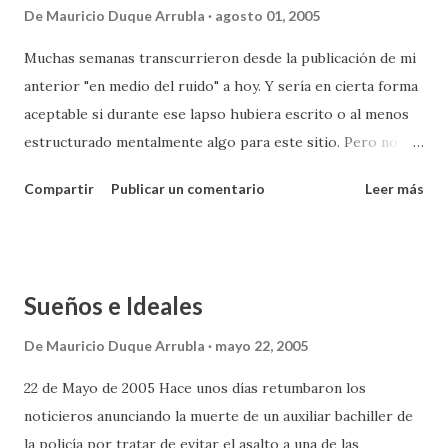
De
Mauricio Duque Arrubla
agosto 01, 2005
Muchas semanas transcurrieron desde la publicación de mi
anterior "en medio del ruido" a hoy. Y sería en cierta forma
aceptable si durante ese lapso hubiera escrito o al menos
estructurado mentalmente algo para este sitio. Pero no fue
así y hoy que barrunto una idea me siento a escribir, de
Compartir
Publicar un comentario
Leer más
carreras, un par de párrafos antes de dejarla ir. La semana
que pasó me impacté por la muerte de un locutor de
ciclismo de la cadena radial RCN, transmitida en vivo y en
directo porque ocurrió durante la transmisión de la vuelta
Sueños e Ideales
a Colombia cuando el vehículo desdendía la cuesta de La
Línea y el conductor perdió su control. No he querido oir
De
Mauricio Duque Arrubla
mayo 22, 2005
las grabaciones del momento, solo imaginarlas me perturba
22 de Mayo de 2005 Hace unos días retumbaron los
aunque dicen que no hay mucho más que ruidos del
noticieros anunciando la muerte de un auxiliar bachiller de
accidente. Y ya que estamos hablando de medios de
la policía por tratar de evitar el asalto a una de las