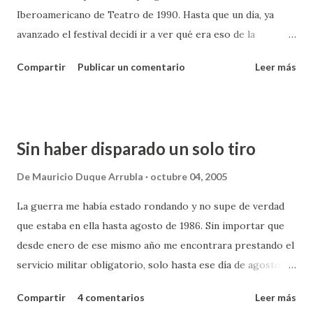
Iberoamericano de Teatro de 1990. Hasta que un día, ya
permitiera descubrirme a mi mismo, saber quién de verdad
avanzado el festival decidí ir a ver qué era eso de la
es el tipo que escribe este blog. Paradójico, buscar el
Narración Oral Escénica. Quién iba a pensar que esa
silencio para encontrase en medio del ruido. Me está
Compartir
Publicar un comentario
Leer más
decisión cambiaría tantas cosas. ¿Dónde carajos quedaba la
tomando más trabajo del esperado porqu...
plazoleta del Chorro de Quevedo? Nunca en mi vida me
había aparecido por el barrio La Candelaria y era el sitio
establecido para las presentaciones. Después de caminar un
Sin haber disparado un solo tiro
rato largo buscandola llegué a ese sitio mágico. En adelante
no falté a ninguna de las presentaciones programadas de
De
Mauricio Duque Arrubla
octubre 04, 2005
quienes llamamos cuenteros. Al final de una de éstas
La guerra me había estado rondando y no supe de verdad
sesiones, una de las artistas, Dora Triviño, hizo la invitación
que estaba en ella hasta agosto de 1986. Sin importar que
a quienes estuvieran interesados en participar del grupo de
desde enero de ese mismo año me encontrara prestando el
narradores que se encontraba formado en El Teatro
servicio militar obligatorio, solo hasta ese día de agosto lo
Popular de Bogotá. El encanto había sido tanto que sin
tuve claro. Pasada la visita del Papa en 1986 mi pelotón fue
dudarlo estuve el día que ella había dicho se reunían. El
Compartir
4 comentarios
Leer más
enviado a permanecer en la base que el batallón manejaba
vigilante no tenía ni idea de qu...