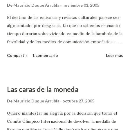
De
Mauricio Duque Arrubla
noviembre 01, 2005
El destino de las emisoras y revistas culturales parece ser
algo cantado, por desgracia. Lo que no sabemos es cuánto
tiempo durarán sobreviviendo en medio de la batahola de la
frivolidad y de los medios de comunicación empeñados en
mostrarnos lo que les pedimos pero lo pedimos porque
Compartir
1 comentario
Leer más
nos lo muestran. Un círculo vicioso perverso en el que casi
por obligación vemos la expresión de un solo sector de la
cultura. No caben los adjetivos ramplón u ordinario porque
son juicios de valor innecesarios. Pero a medida que la
Las caras de la moneda
gente se va acostumbrando a oír o ver un determinado tipo
de expresión artística, lo va asimilando como lo conocido y
De
Mauricio Duque Arrubla
octubre 27, 2005
lo demás es considerado inadecuado, malo o aburrido con el
Quiero manifestar mi alegría por la decisión que tomó el
mayor de los prejuicios. Si no suena masivamente debe ser
Comité Olímpico Internacional de devolver la medalla de
jarto. No escribo este artículo en el plano del intelectual
Bronce que Maria Luisa Calle ganó en los olímpicos y que