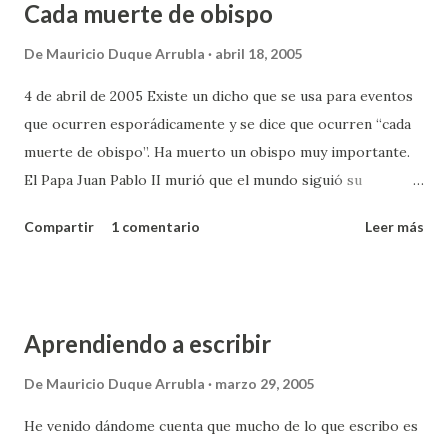
Cada muerte de obispo
antes que se agotara el corto plazo dado por los visitantes
para solucionar el problema se firmó un mamotreto de
De
Mauricio Duque Arrubla
abril 18, 2005
compromisos por la paz mundial. Con mucho orgullo este
4 de abril de 2005 Existe un dicho que se usa para eventos
documento es presentado a los amenazadores
que ocurren esporádicamente y se dice que ocurren “cada
extraterrestres y ellos solo se ríen y acaban por confirmar
muerte de obispo”. Ha muerto un obispo muy importante.
sus intenciones de terminar con la humanidad porque era
El Papa Juan Pablo II murió que el mundo siguió su
precisamente ese espíritu pacifista el que, según los
deterioro en la televisión durante los últimos años,
verdugos, el que nos estaba impidiendo progresar. ¿Vamos
Compartir
1 comentario
Leer más
especialmente los últimos meses. Un acontecimiento así de
directo al hoyo creyendo estar haciendo lo correcto? ¿E...
infrecuente y a la vez tan importante es de verdad una
rareza como lo puede ser un eclipse total de sol o el paso
del cometa Halley. Suceden con muy poca frecuencia pero
Aprendiendo a escribir
en un periodo de vida humana promedio se tiene la
oportunidad de verlos dos o tres veces (aunque es difícil
De
Mauricio Duque Arrubla
marzo 29, 2005
tener la oportunidad de ver en la misma vida el Halley en
He venido dándome cuenta que mucho de lo que escribo es
apariciones de ciclos diferentes, setenta y pico años de