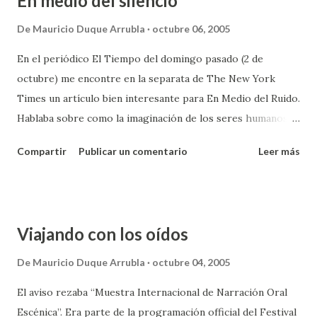
En medio del silencio
más, el sonido terrible y la sala bastante vieja completaban
la sensación extraña de esa noche. Al salir de la sala
De
Mauricio Duque Arrubla
octubre 06, 2005
solamente estaba un hombre barriendo, las luces apagadas,
En el periódico El Tiempo del domingo pasado (2 de
ya no había vendedor de golosinas y parecía medianoche
octubre) me encontre en la separata de The New York
cuando no eran ni siquiera las 9. Creo que nunca había
Times un artículo bien interesante para En Medio del Ruido.
estado en una situación parecida. Algunas veces la sala había
Hablaba sobre como la imaginación de los seres humanos
estado casi completamente sola para mi aunque nunca de
conectados a la tecnología está desapareciendo porque al
tal forma como esa noche. Y definitivamente nunca había
Compartir
Publicar un comentario
Leer más
estar siempre enchufados a un aparato de música, un
sido el único en el multiplex. E...
teléfono celular o algunos otros instrumentos ruidosos
estamos llenando de ruido nuestra mente y la creatividad
no aflora en estas condiciones. El artículo se refería a lo
Viajando con los oídos
que piensan dos de los ganadores de un concurso de becas
para "genios". Y si lo dicen ellos habrá que creerles. Además
De
Mauricio Duque Arrubla
octubre 04, 2005
si deseamos ser como ellos desconectémonos de iPods y
El aviso rezaba “Muestra Internacional de Narración Oral
celulares.... El viaje que estoy haciendo a Estados Unidos
Escénica”. Era parte de la programación official del Festival
tenía un motivo como ese. Encontrar el silencio que me