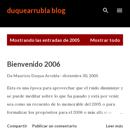
Ir al contenido principal
duquearrubla blog
E
Mostrando las entradas de 2005
Mostrar todo
n
t
r
a
Bienvenido 2006
d
a
De
Mauricio Duque Arrubla
diciembre 30, 2005
s
Esta es una época para aprovechar que el ruido disminuye y
se puede meditar sobre lo que ha pasado y está por venir,
sea como un recuento de lo memorable del 2005 o para
formalizar los propósitos para el 2006 o más allá si se
desea. He pensado en estos días de ligero silencio en cómo
Compartir
Publicar un comentario
Leer más
sería la lista que yo hiciera sobre lo memorable del año. Se