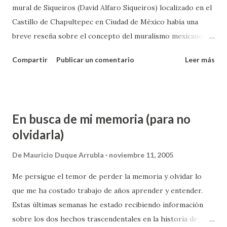
mural de Siqueiros (David Alfaro Siqueiros) localizado en el
asalto del M-19 al cantón norte donde se robaron 5000
Castillo de Chapultepec en Ciudad de México había una
armas hace tantos años atrás. Aunque si les dijéramos que
breve reseña sobre el concepto del muralismo mexicano. Se
el año ya acabó a los empleados de los almacenes que esta
trata de una de las consecuencias de la revolución mexicana
temporada de diciembr...
Compartir
Publicar un comentario
Leer más
en la cual los artistas llevan su arte al pueblo en vez de
dejarlo en las salas de los museos como lo hacen los
"artistas de caballete". Así el pueblo puede tener acceso al
arte y no solamente un porcentaje reducido de personas.
En busca de mi memoria (para no
Leyendo esa descripción surgió en mi mente una analogía
olvidarla)
con la cuentería. Contar cuentos es la forma de hacer llegar
la literatura (haya sido escrita o solamente permanezca en
De
Mauricio Duque Arrubla
noviembre 11, 2005
la memoria de unos cuantos) al público en general de la
Me persigue el temor de perder la memoria y olvidar lo
misma forma que los muralistas llevaban la pintura. La
que me ha costado trabajo de años aprender y entender.
diferencia es que los murales quedan para la posteridad en
Estas últimas semanas he estado recibiendo información
un sitio y los cuentos deben ir pasando de boca en boca
sobre los dos hechos trascendentales en la historia de
convirtiendo en cuentero al que antes fue oyente. Cada una