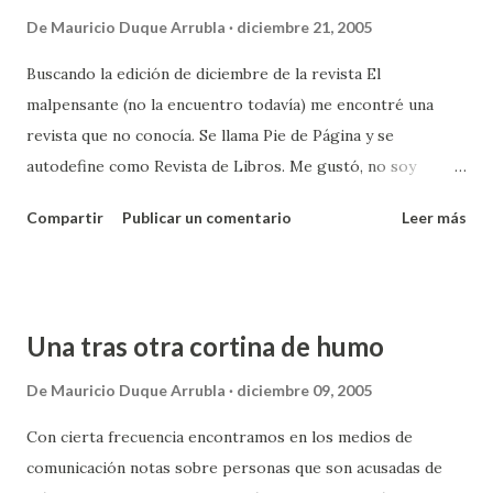
cuando en mis planes estaba montar una tienda de café
De
Mauricio Duque Arrubla
diciembre 21, 2005
gourmet, junto con lo que recuerdo del curso de Técnico
Buscando la edición de diciembre de la revista El
en preparación de café, el espresso es la expresión máxima
malpensante (no la encuentro todavía) me encontré una
de los sabores de este fruto y requiere un proceso
revista que no conocía. Se llama Pie de Página y se
cuidadoso de preparación y escogencia de la materia prima
autodefine como Revista de Libros. Me gustó, no soy
con el fin de lograr un sabor exquisito en la taza. Este
experto en libros ni mucho menos. Solo ahora estoy
método permite potenciar los aromas y sabores del café,
Compartir
Publicar un comentario
Leer más
tomando el vicio de la lectura desaforada aunque es
pero igualmente evidencian de...
intermitente y se facilita porque no tengo nada más que
hacer sino leer y escribir para este blog. Me pareció
variada, inteligente, y amena. En la edición 5 que fue la que
Una tras otra cortina de humo
me encontré por ahí mientras buscaba la otra, hay un
artículo sobre los Blogs. Es la primera aproximación
De
Mauricio Duque Arrubla
diciembre 09, 2005
teórica que veo sobre estos stios aunque en realidad nunca
Con cierta frecuencia encontramos en los medios de
había buscado algo de ese estilo. Diferentes blogeros se
comunicación notas sobre personas que son acusadas de
atreven a opinar sobre lo que para ellos es y no es un blog.