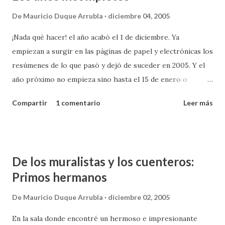
aportaron interés como en la secuencia del dragon Cola de
De
Mauricio Duque Arrubla
diciembre 04, 2005
cuerno húngaro. Sentí en algunas ocasiones los diálogos
¡Nada qué hacer! el año acabó el 1 de diciembre. Ya
flojos (en su versión inglés y en la subtitulación respectiva)
empiezan a surgir en las páginas de papel y electrónicas los
y algunos actores que no dan la talla. En mi opinión la
resúmenes de lo que pasó y dejó de suceder en 2005. Y el
película se mantiene por una impecable producción, unos
año próximo no empieza sino hasta el 15 de enero o
planos interesantes de la cámara y una secuncia de
después. Entonces a cada año le están quitando al menos 45
reaparición de Lord voldemort realmente cautivadora. No
Compartir
1 comentario
Leer más
días. Una triste evidencia de lo apresuradas que son las
se cómo harán para conve...
escogencias de noticia del año y personaje del año nos la
dio el tsunami del año anterior (26 de diciembre). Cuando
todo el mundo daba por concluido el año útil, por llamarlo
De los muralistas y los cuenteros:
de alguna manera, la naturaleza nos recordó que ella trabaja
Primos hermanos
las 24 horas los 365 días para brindarnos noticias. Y los
delincuentes ni se diga. ¿cuántas evasiones de cárceles y
De
Mauricio Duque Arrubla
diciembre 02, 2005
asaltos millonarios y espectaculares se llevan a cabo en la
En la sala donde encontré un hermoso e impresionante
noche vieja? Que nos lo recuerde Antonio Navarro con el