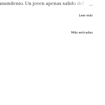
ansmilenio. Un joven apenas salido del
 murió por defender lo que era valioso
Leer más
joven casi de su misma edad quien
us escalas de valor como válido el
Más entradas
escargarla sobre otro ser humano,
 que muere no vuelve más”. No había
udad de estos hechos (téngase en cuenta
y rápido) cuando nos enteramos casi en
 magia de la televisión del homicidio de un
 de fútbol de la ciudad a manos al
equipo. Hay que aclarar que en Bogotá,
nmigración, pueden encontrarse partid...