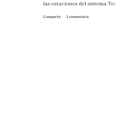
las estaciones del sistema Tr
colegio con menos de 20 años
Compartir
1 comentario
para él. El asesino fue otro 
seguramente cree y tiene en s
apuntar un arma de fuego y d
aunque como diga Mecano “el
terminado de reponerse la ci
que usualmente se repone mu
vivo y en directo gracias a la
muchacho hincha de un equipo
parecer de un hincha de otro 
dada la pluralidad y la alta i