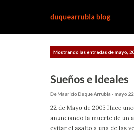
duquearrubla blog
E
Mostrando las entradas de mayo, 2
n
t
r
Sueños e Ideales
a
d
De
Mauricio Duque Arrubla
mayo 22
a
22 de Mayo de 2005 Hace unos
s
anunciando la muerte de un aux
evitar el asalto a una de las 