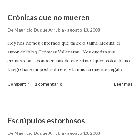
música, como yo quisiera que hicieran conmigo . "Ese
hombre puso a bailar a toda la población, yo pienso que es
Crónicas que no mueren
un error que aquel que vivió soñando lo sepultemos con
llanto y sin canciones de amor " Testamento de un sonero
De
Mauricio Duque Arrubla
agosto 13, 2008
Pulse el triángulo al lado para iniciar la reproducción de la
Hoy nos hemos enterado que falleció Jaime Medina, el
canción. Para oír algo de la banda sonora de mi funeral
autor del blog Crónicas Vallenatas . Nos quedan sus
pulse aquí , creo que se aplica a la perfección para Jaime.
crónicas para conocer más de ese ritmo típico colombiano.
Luego haré un post sobre él y la música que me regaló
Compartir
1 comentario
Leer más
Escrúpulos estorbosos
De
Mauricio Duque Arrubla
agosto 13, 2008