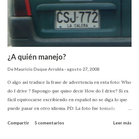
¿A quién manejo?
De
Mauricio Duque Arrubla
agosto 27, 2008
O algo así traduce la frase de advertencia en esta foto: Who
do I drive ? Supongo que quiso decir How do I drive? Si es
fácil equivocarse escribiendo en español no se diga lo que
puede pasar en otro idioma. PD: La foto fue tomada
imprudentemente mientras manejaba. El semáforo cambió y
Compartir
5 comentarios
Leer más
no alcancé a tomar la foto antes de que arrancáramos.