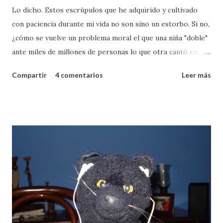
Lo dicho. Estos escrúpulos que he adquirido y cultivado
con paciencia durante mi vida no son sino un estorbo. Si no,
¿cómo se vuelve un problema moral el que una niña "doble"
ante miles de millones de personas lo que otra cantó en
realidad? ¿A quién le importa? Pues a mí, vida berraca. Para
Compartir
4 comentarios
Leer más
los que no entiendan de qué estoy hablando un breve
resumen y un link . La niña que cantó en la ceremonia de
inauguración de los olímpicos estaba haciendo "playback",
"lipsynch" o "doblando". Hasta ahí no le veo problema. Los
escrúpulos aparecen dichosos a manifestarse cuando me
entero que estaba doblando lo que en realidad había sido
cantado por otra niña, que no "clasificó" a la inauguración
por ser menos agraciada que la que sí clasificó. Es decir por
ser gordita, menos simpática y con dentadura imperfecta. A
mí qué debe importarme esta tontería. Si la niña que sí
canta está triste, traumatizada, que la hayan discriminado