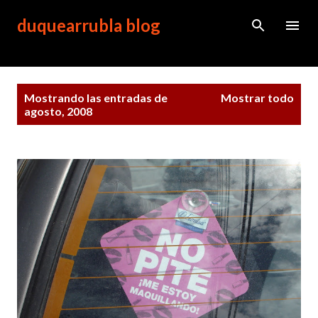
Ir al contenido principal
duquearrubla blog
E
Mostrando las entradas de
Mostrar todo
n
agosto, 2008
t
r
a
d
a
s