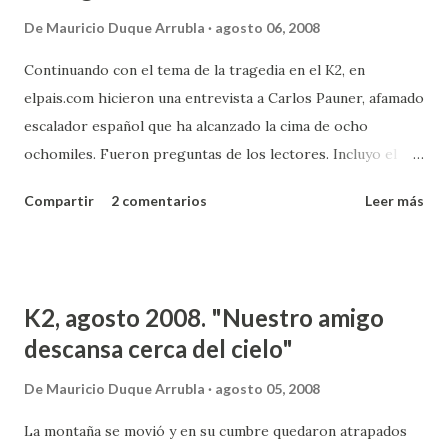
De
Mauricio Duque Arrubla
agosto 06, 2008
Continuando con el tema de la tragedia en el K2, en
elpais.com hicieron una entrevista a Carlos Pauner, afamado
escalador español que ha alcanzado la cima de ocho
ochomiles. Fueron preguntas de los lectores. Incluyo el
vínculo y copio el texto de la entrevista por si algún día se
Compartir
2 comentarios
Leer más
pierde en el ciberesapcio Vínculo a la entrevista en
elpais.com Los internautas preguntan a Carlos Pauner
Roberto México 1. 05/08/2008 - 18:35h. A tu entender,
¿cuál es el principal peligro que hay en una montaña de ese
K2, agosto 2008. "Nuestro amigo
nivel, el K2? Yo creo que hay varios peligros: el primero es
descansa cerca del cielo"
la altura, es la segunda montaña más alta, por lo que es un
peligro constante. El K2 tiene otra característica, que es
De
Mauricio Duque Arrubla
agosto 05, 2008
que es muy vertical, no hay tramos llanos, es muy vertical,
La montaña se movió y en su cumbre quedaron atrapados
hay que escalar, y una caída es irrecuperable. Sebastian 2.