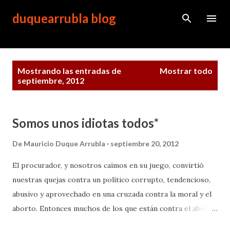
Ir al contenido principal
duquearrubla blog
E
Mostrando las entradas de
Mostrar todo
n
septiembre, 2012
t
r
a
d
Somos unos idiotas todos*
a
s
De
Mauricio Duque Arrubla
septiembre 20, 2012
El procurador, y nosotros caímos en su juego, convirtió
nuestras quejas contra un político corrupto, tendencioso,
abusivo y aprovechado en una cruzada contra la moral y el
aborto. Entonces muchos de los que están contra el aborto
lo apoyan no importa que este personaje esté confabulado