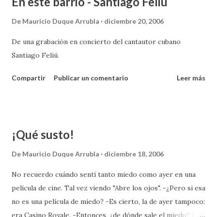
En este barrio - Santiago Feliú
sábado pasado colocaron una de las 50 tapas premiadas en
las botellas que se consumirían en el afamado restaurante
De
Mauricio Duque Arrubla
diciembre 20, 2006
'Andrés Carne de Res', como lo indica la noticia de la cadena
De una grabación en concierto del cantautor cubano
Caracol Radio . Todo este enredo es referente a que si uno
Santiago Feliú.
compra gaseosa o cerveza en la tienda del barrio nunca se
ganará un premio gordo porque los ejecutivos nunca
Compartir
Publicar un comentario
Leer más
pondrán las tapas premiadas en tiendas pequeñas o
ciudades intermedias. Puede que a muchos no les guste
Botero pero un cuadro de 700 mil dólares e...
¡Qué susto!
De
Mauricio Duque Arrubla
diciembre 18, 2006
No recuerdo cuándo sentí tanto miedo como ayer en una
película de cine. Tal vez viendo "Abre los ojos". -¿Pero si esa
no es una película de miedo? -Es cierto, la de ayer tampoco:
era Casino Royale. -Entonces, ¿de dónde sale el miedo? De