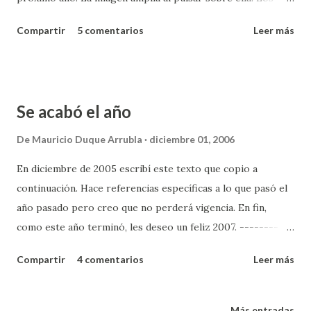
niños en la foto son la gatita Carlota, el osito Nico,
Compartir
5 comentarios
Leer más
Manolito nuestro perrito y el señor Zana (por lo de la nariz
de Zanahoria). Ellos también les mandan muchos abrazos.
Se acabó el año
De
Mauricio Duque Arrubla
diciembre 01, 2006
En diciembre de 2005 escribí este texto que copio a
continuación. Hace referencias específicas a lo que pasó el
año pasado pero creo que no perderá vigencia. En fin,
como este año terminó, les deseo un feliz 2007. --------
Los años incompletos ¡Nada qué hacer! el año acabó el 1 de
Compartir
4 comentarios
Leer más
diciembre. Ya empiezan a surgir en las páginas de papel y
electrónicas los resúmenes de lo que pasó y dejó de
suceder en 2005. Y el año próximo no empieza sino hasta el
Más entradas