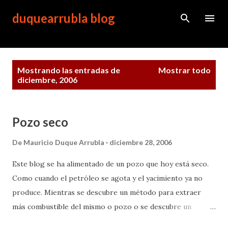
Ir al contenido principal
duquearrubla blog
E
Mostrando las entradas de
Mostrar todo
n
diciembre, 2006
t
r
a
d
Pozo seco
a
s
De
Mauricio Duque Arrubla
diciembre 28, 2006
Este blog se ha alimentado de un pozo que hoy está seco.
Como cuando el petróleo se agota y el yacimiento ya no
produce. Mientras se descubre un método para extraer
más combustible del mismo o pozo o se descubre un
yacimiento nuevo, la máquina que mueve este sitio no tiene