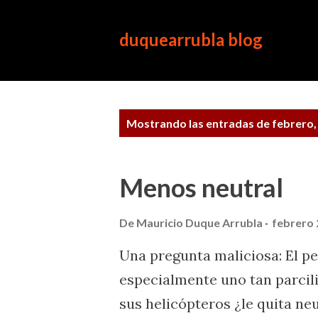
duquearrubla blog
E
Mostrando las entradas de febrero,
n
t
r
Menos neutral
a
d
De
Mauricio Duque Arrubla
febrero 
a
Una pregunta maliciosa: El pe
s
especialmente uno tan parcil
sus helicópteros ¿le quita ne