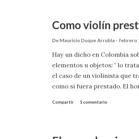
directo." Les dejo el link al ar
link al " About us " de la emp
Como violín pres
dicho, aunque fuera a manera
De
Mauricio Duque Arrubla
febrero 
Hay un dicho en Colombia sob
elementos u objetos: " lo tra
el caso de un violinista que t
como si fuera prestado. El ho
después de un concierto y al 
Compartir
1 comentario
perdió el equilibrio y volvió a
cuesta, solo la restauración, 
sonando bien. El artículo de
está avaluado el instrumento.