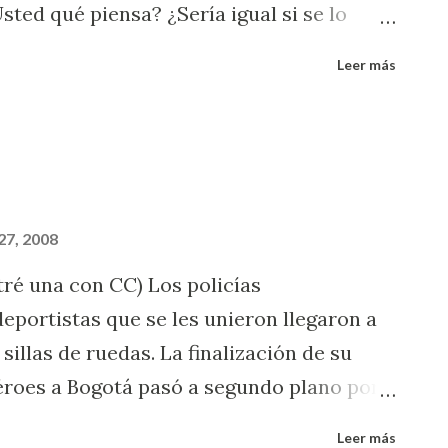
Usted qué piensa? ¿Sería igual si se lo
les privados colombianos? Yo pienso que
Leer más
 La liberación no es un show, es un acto
27, 2008
ré una con CC) Los policías
deportistas que se les unieron llegaron a
illas de ruedas. La finalización de su
éroes a Bogotá pasó a segundo plano por
 congresistas. Mis saludos a estos
Leer más