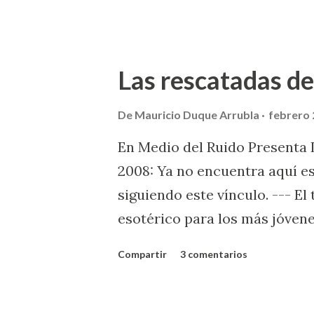
uniformados y sus acompañant
bus, cómo pudo haber sido a p
propia. Mis respetos. Ver más
Las rescatadas de
De
Mauricio Duque Arrubla
febrero 
En Medio del Ruido Presenta 
2008: Ya no encuentra aquí es
siguiendo este vínculo. --- E
esotérico para los más jóvene
disquetes, solo dispositivos
Compartir
3 comentarios
archivos y escuchar música. 
normal tener una o más cajita
gustaba. Cuidar algunos para