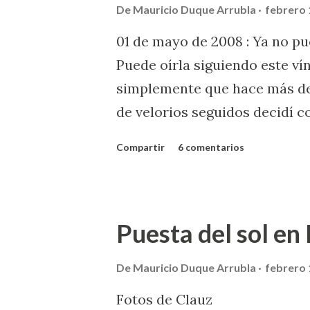
De
Mauricio Duque Arrubla
febrero 
son una hora exacta sino un i
01 de mayo de 2008 : Ya no pu
que sucede más tarde: entre el
Puede oírla siguiendo este ví
establecida para el ocaso es 
simplemente que hace más de 
También a las 6:10, en la mañ
de velorios seguidos decidí c
estuvieron entre el 26 ...
banda sonora de mi funeral. L
Compartir
6 comentarios
aparte (o una ventana nueva s
música si lo desean. Aquí no 
canciones que tratan el mism
Puesta del sol en
forma casi no identificable: m
mi "testamento de sonero" "..
De
Mauricio Duque Arrubla
febrero 
vivió soñando lo sepultemos co
Fotos de Clauz
más, aquí está la banda sonor