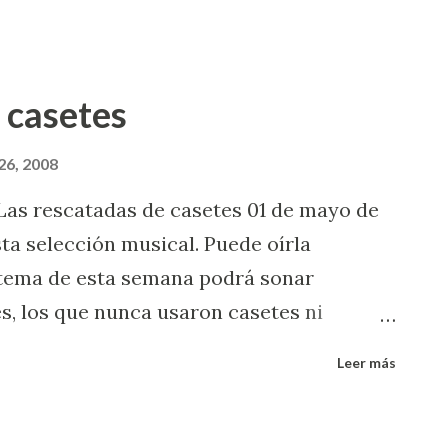
es. Si el trayecto es pesado en auto y en
unta de los brazos que empujaba la silla
 aquí o aquí
 casetes
26, 2008
Las rescatadas de casetes 01 de mayo de
ta selección musical. Puede oírla
l tema de esta semana podrá sonar
s, los que nunca usaron casetes ni
 USB de inmensa capacidad para grabar
Leer más
Para los demás debió ser en cierta forma
s con los casetes de la música que les
 que no se borraran accidentalmente y