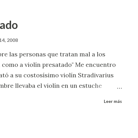
tículo , es de ayer 13 de febrero. Y aquí el
resa. Después no digan que nadie les había
tado
 de chisme.
14, 2008
re las personas que tratan mal a los
ta como a violín presatado" Me encuentro
rató a su costosísimo violín Stradivarius
mbre llevaba el violín en un estuche
bajar unas escaleras, resbalosas según él,
Leer más
ñicos a su joya de 290 años . La bobadita le
118 mil dólares sin la garantía de que quede
 BBC donde me enteré no dice en cuánto