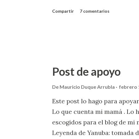
blogueros) me ayudaron a com
Compartir
7 comentarios
moda". Si no ve o no funciona 
Post de apoyo
De
Mauricio Duque Arrubla
febrero 
Este post lo hago para apoyar
Lo que cuenta mi mamá . Lo ha
escogidos para el blog de mi
Leyenda de Yanuba: tomada de