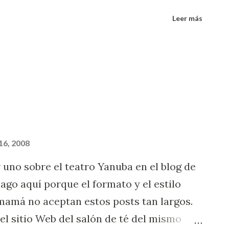
pletarla enviándome el "Entierro a la
Leer más
el reprductor con las canciones ens...
16, 2008
 uno sobre el teatro Yanuba en el blog de
go aquí porque el formato y el estilo
 mamá no aceptan estos posts tan largos.
l sitio Web del salón de té del mismo