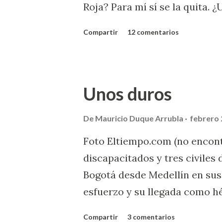
Roja? Para mí sí se la quita. ¿
permitiera a uno de los cana
Compartir
12 comentarios
sí, perdería su independencia.
de humanidad.
Unos duros
De
Mauricio Duque Arrubla
febrero 
Foto Eltiempo.com (no encont
discapacitados y tres civiles 
Bogotá desde Medellín en sus s
esfuerzo y su llegada como h
la liberación de los cuatro ex
Compartir
3 comentarios