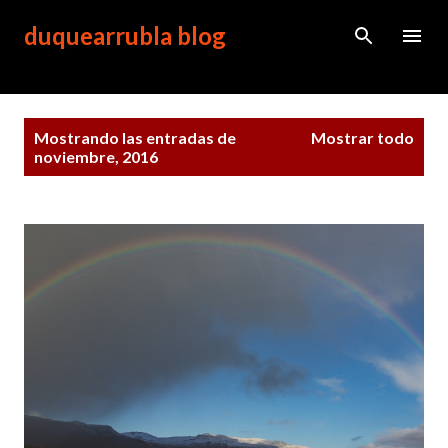
Ir al contenido principal
duquearrubla blog
E
Mostrando las entradas de
Mostrar todo
n
noviembre, 2016
t
r
a
d
a
s