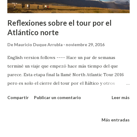
Reflexiones sobre el tour por el
Atlántico norte
De
Mauricio Duque Arrubla
noviembre 29, 2016
English version follows ---- Hace un par de semanas
terminé un viaje que empezó hace más tiempo del que
parece. Esta etapa final la llamé North Atlantic Tour 2016
pero es solo el cierre del tour por el Báltico y otros
procesos más largos. Cuando tuve la certeza que me iba de
Compartir
Publicar un comentario
Leer más
Suecia uno de mis sentimientos más fuertes fue el de deuda,
por no haber hecho los viajes que me quedaría más fácil
hacer desde allá que desde Colombia o cualquier otro país
Más entradas
de América. Y aunque este viaje no surgió con ese
propósito sí se fue extendiendo para llegar a lugares que