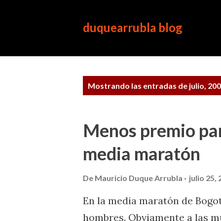
duquearrubla blog
E
Mostrando las entradas de julio, 20
n
t
r
Menos premio para
a
media maratón
d
a
De
Mauricio Duque Arrubla
julio 25,
s
En la media maratón de Bogot
hombres. Obviamente a las mu