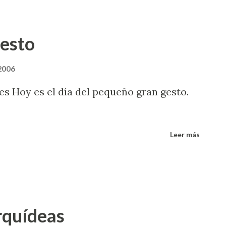
lidad prefiero igualar sus metáforas a que
bol que yo sólo puedo en los sueños.
gesto
 2006
s Hoy es el día del pequeño gran gesto.
Leer más
orquídeas