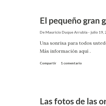
jugadas como las mías. En rea
él logre hacer jugadas de fút
El pequeño gran 
De
Mauricio Duque Arrubla
julio 19,
Una sonrisa para todos ustede
Más información aquí .
Compartir
1 comentario
Las fotos de las 