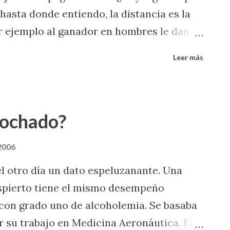
hasta donde entiendo, la distancia es la
 ejemplo al ganador en hombres le dan
jeres 21 millones (menos que lo que vale
Leer más
os les dan 10 y 6 millones
 todos los torneos de gran slam (menos
premios y eso que las mujeres juegan
nochado?
ink al sitio de la media maratón
 2006
 otro día un dato espeluzanante. Una
espierto tiene el mismo desempeño
con grado uno de alcoholemia. Se basaba
 su trabajo en Medicina Aeronáutica. Ella