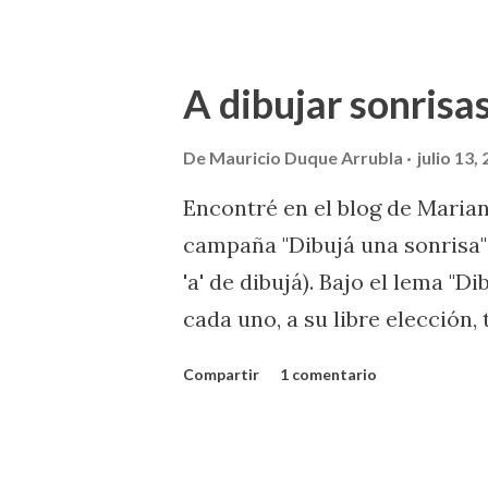
A dibujar sonrisas
De
Mauricio Duque Arrubla
julio 13,
Encontré en el blog de Marian
campaña "Dibujá una sonrisa" 
'a' de dibujá). Bajo el lema "
cada uno, a su libre elección,
comunidad, por el prójimo, po
Compartir
1 comentario
través de una ayuda específic
manera su día y quizás tambié
importante del pequeño gran 