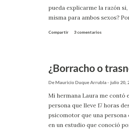
pueda explicarme la razón si, 
misma para ambos sexos? Por
un Renault Logan y a la de mu
Compartir
3 comentarios
el carro) a los segundos puest
respectivamente.... En tenis,
Wimbledon) ya igualaron los 
¿Borracho o tras
menos sets. Es lo justo ¿no? L
De
Mauricio Duque Arrubla
julio 20,
Mi hermana Laura me contó el
persona que lleve 17 horas d
psicomotor que una persona 
en un estudio que conoció por