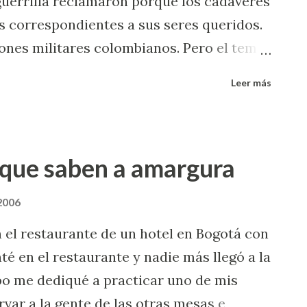
uerrilla reclamaron porque los cadáveres
s correspondientes a sus seres queridos.
ones militares colombianos. Pero el tema
nía entre el tintero hace más de un mes la
Leer más
. Laura y Whitney eran estudiantes de la
el mismo bus cuando éste se accidento.
 El parecido físico, la angustia, el
é que saben a amargura
lo que sea, hizo que sus identidades se
ia de la una enterro el cadaver de la otra
 2006
tos familiares rezaban porque se
 el restaurante de un hotel en Bogotá con
o no ser de los suyos. Ahora ambas
té en el restaurante y nadie más llegó a la
omenzó a develarse cuando Whitney
po me dediqué a practicar uno de mis
o a que la llamaran por el nombre de
var a la gente de las otras mesas e
 creado un blog para contar la ...