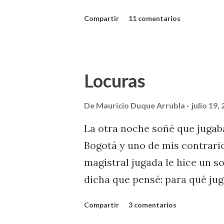
entiende mucho de lo que son 
Compartir
11 comentarios
velocidad de respuesta, calid
perfectamente estudiado en el
controladores aéreos dado el 
Locuras
controlador fatigados. El est
prestigiosísima revista médic
De
Mauricio Duque Arrubla
julio 19,
efectos de la fatiga compar
La otra noche soñé que jugab
los del alcohol. En él llegan a
Bogotá y uno de mis contrari
despiertos por 17 horas son e
magistral jugada le hice un so
alcohol en sangre del 0,05% y
dicha que pensé: para qué jug
tránsito Ley 769 de 2002 ord
hacerlo mientras comentaba a
grados...
Compartir
3 comentarios
construir metáforas como las