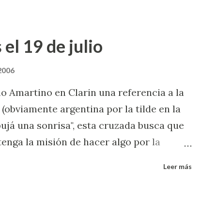
 el 19 de julio
 2006
o Amartino en Clarin una referencia a la
(obviamente argentina por la tilde en la
Dibujá una sonrisa", esta cruzada busca que
 tenga la misión de hacer algo por la
r los demás, por quien lo necesita, a
Leer más
a o espiritual, cambiándole de alguna
n su vida a esa otra u otras personas. Lo
gesto será el tamaño que tiene para