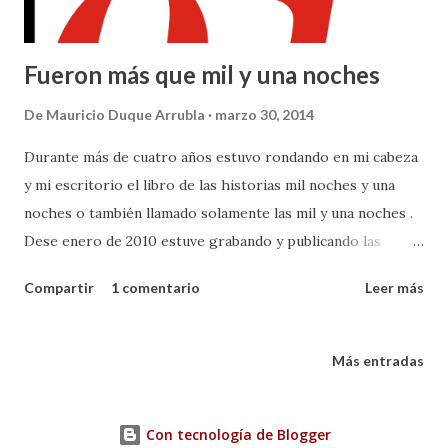
Fueron más que mil y una noches
De
Mauricio Duque Arrubla
marzo 30, 2014
Durante más de cuatro años estuvo rondando en mi cabeza
y mi escritorio el libro de las historias mil noches y una
noches o también llamado solamente las mil y una noches .
Dese enero de 2010 estuve grabando y publicando las
grabaciones, junto con los textos, a manera de podcast. Una
Compartir
1 comentario
Leer más
noche diaria como nos cuenta la historia que hizo
Schehrazada. La idea loca empezó una vez mientras
trabajaba en mi otro podcast, Lecturas de tabaquería, y
Más entradas
reflexionaba sobre la frecuencia semanal de la publicación
en ese sitio. Como una idea lleva a otras y luego a otra,
Con tecnología de Blogger
llegué a la idea de leer algo diario y que ese algo podían ser