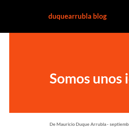
duquearrubla blog
Somos unos i
De
Mauricio Duque Arrubla
septiemb