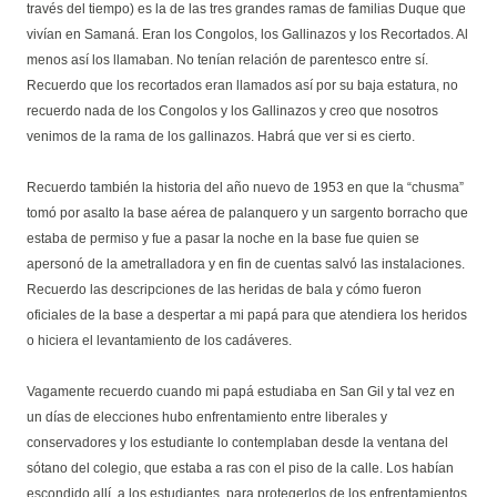
través del tiempo) es la de las tres grandes ramas de familias Duque que
vivían en Samaná. Eran los Congolos, los Gallinazos y los Recortados. Al
menos así los llamaban. No tenían relación de parentesco entre sí.
Recuerdo que los recortados eran llamados así por su baja estatura, no
recuerdo nada de los Congolos y los Gallinazos y creo que nosotros
venimos de la rama de los gallinazos. Habrá que ver si es cierto.
Recuerdo también la historia del año nuevo de 1953 en que la “chusma”
tomó por asalto la base aérea de palanquero y un sargento borracho que
estaba de permiso y fue a pasar la noche en la base fue quien se
apersonó de la ametralladora y en fin de cuentas salvó las instalaciones.
Recuerdo las descripciones de las heridas de bala y cómo fueron
oficiales de la base a despertar a mi papá para que atendiera los heridos
o hiciera el levantamiento de los cadáveres.
Vagamente recuerdo cuando mi papá estudiaba en San Gil y tal vez en
un días de elecciones hubo enfrentamiento entre liberales y
conservadores y los estudiante lo contemplaban desde la ventana del
sótano del colegio, que estaba a ras con el piso de la calle. Los habían
escondido allí, a los estudiantes, para protegerlos de los enfrentamientos.