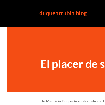
duquearrubla blog
El placer de 
De
Mauricio Duque Arrubla
febrero 