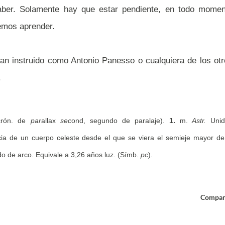
aber. Solamente hay que estar pendiente, en todo momen
emos aprender.
tan instruido como Antonio Panesso o cualquiera de los ot
.
crón. de
par
allax
sec
ond, segundo de paralaje).
1.
m
.
Astr.
Unid
ncia de un cuerpo celeste desde el que se viera el semieje mayor de
do de arco. Equivale a 3,26 años luz. (Símb.
pc
).
Compar