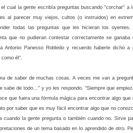
 el cual la gente escribía preguntas buscando "corchar" a 
s al parecer muy viejos, cultos (o instruidos) en extrem
onder todas las preguntas que les hicieran los oyentes. 
unta que no pudieran contestar correctamente se ganaba 
ra Antonio Panesso Robledo y recuerdo haberle dicho a 
 como él".
ama de saber de muchas cosas. A veces me van a pregunt
ue sabe de todo…" y yo les respondo. "Siempre que empiez
ece que fuera una fórmula mágica para encontrar algo que
nto por saber que es muy fácil encontrar algo que no conoz
ta cuando la gente pregunta o también cuando no. Sirve p
pretaciones de un tema basado en lo aprendido de otro. P