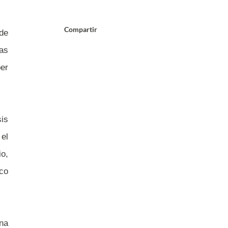
Compartir
 de
sas
ber
is
 el
io,
co
ana