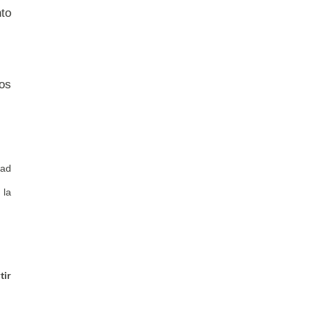
to
ros
ad
 la
tir