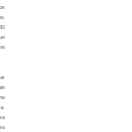
los
o,
El
un
mi
ar
an
 no
ca.
ara
ero