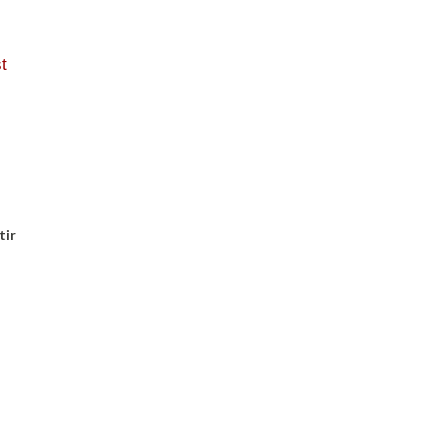
t
tir