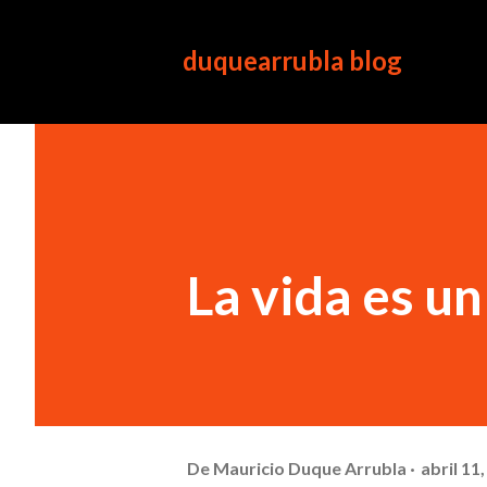
duquearrubla blog
La vida es un
De
Mauricio Duque Arrubla
abril 11