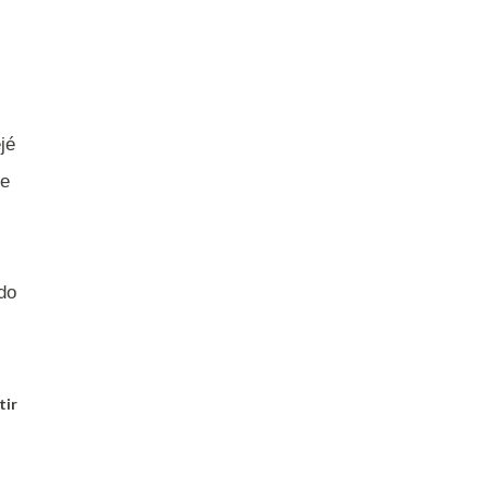
jé
de
edo
tir