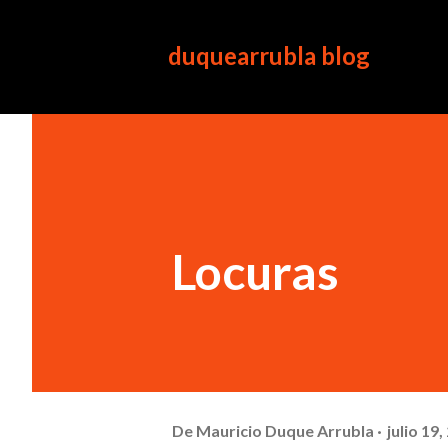
duquearrubla blog
Locuras
De
Mauricio Duque Arrubla
julio 19