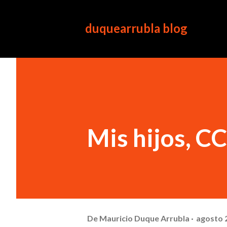
duquearrubla blog
Mis hijos, CC
De
Mauricio Duque Arrubla
agosto 