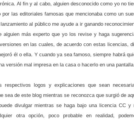
trónica. Al fin y al cabo, alguien desconocido como yo no ti
do por las editoriales famosas que mencionaba como un su
e lanzamiento al público me ayude a ir ganando reconocimie
e alguien más experto que yo los revise y haga sugerenci
versiones en las cuales, de acuerdo con estas licencias, d
mejoró él o ella. Y cuando ya sea famoso, siempre habrá qu
 una versión mal impresa en la casa o hacerlo en una pantalla
s respectivos logos y explicaciones que sean necesaria
ue sea de este blog mientras se reconozca que surgió de aq
 puede divulgar mientras se haga bajo una licencia CC y 
alquier otra opción, poco probable en realidad, podem