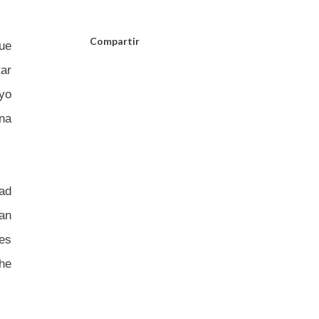
Compartir
ue
tar
yo
na
dad
an
nes
 he