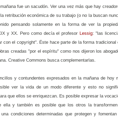
a mañana fue un sacudón. Ver una vez más que hay creador
a retribución económica de su trabajo (o no la buscan nun
ido pensando solamente en la forma de ver la propied
o XIX y XX. Pero como decía el profesor
Lessig
: "las licenc
on el copyright". Éste hace parte de la forma tradicional
obras creadas "por el espíritu" como nos dijeron los aboga
biana. Creative Commons busca complementarlas.
ncillos y contundentes expresados en la mañana de hoy 
ble ver la vida de un modo diferente y esto no signifi
ara que ellos se enriquezcan. Es posible expresar la vocac
de ella y también es posible que los otros la transforme
e una condiciones determinadas que protegen y fomentan 