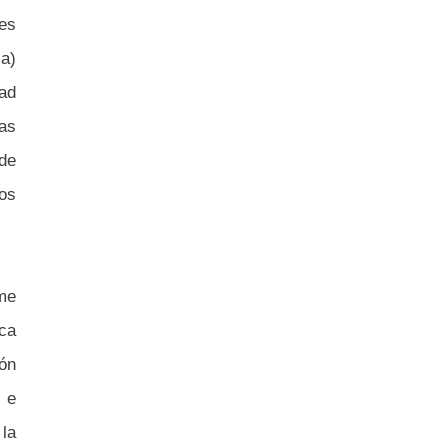
es
ca)
ad
ias
 de
dos
me
ca
ión
n e
la