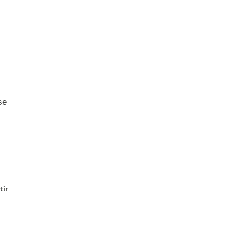
se
tir