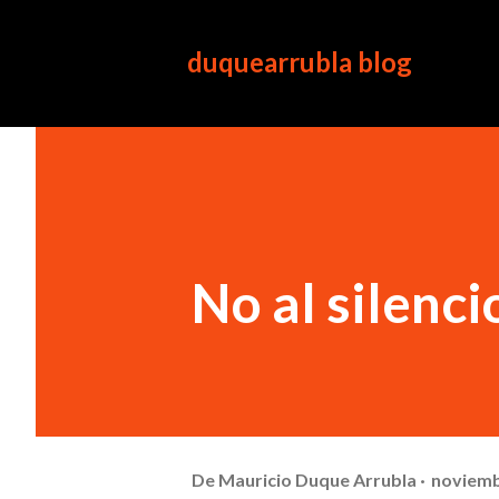
duquearrubla blog
No al silenci
De
Mauricio Duque Arrubla
noviemb