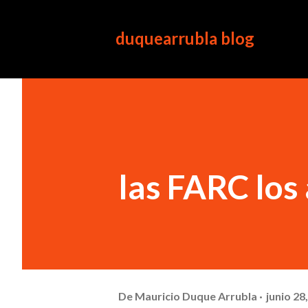
duquearrubla blog
las FARC los
De
Mauricio Duque Arrubla
junio 28