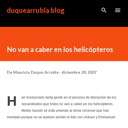
Ir al contenido principal
duquearrubla blog
No van a caber en los helicópteros
De
Mauricio Duque Arrubla
diciembre 28, 2007
H
an involucrado tanta gente en el proceso de liberación de los
secuestrados que éstos no van a caber en los helicópteros.
Medio mundo se está uniendo al show circense que han
montado porque no se quieren perder la foto con chávez y Emmanuel.