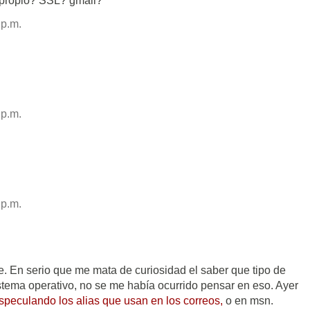
propio? SSL? gmail?"
 p.m.
 p.m.
 p.m.
te. En serio que me mata de curiosidad el saber que tipo de
sistema operativo, no se me había ocurrido pensar en eso. Ayer
speculando los alias que usan en los correos,
o en msn.