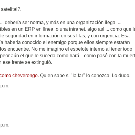
atelital?.
... debería ser norma, y más en una organización ilegal ...
bles en un ERP en línea, o una intranet, algo así ... como que l
 de seguridad en información en sus filas, y con urgencia. Esa
ía haberla conocido el enemigo porque ellos siempre estarán
os encuentre. No me imagino el espelote interno al tener todo
 peor aún el que lo suceda como hará... como pasó con la muer
 ese frente se extinguió.
 como cheverongo.
Quien sabe si "la far" lo conozca. Lo dudo.
 p.m.
 p.m.