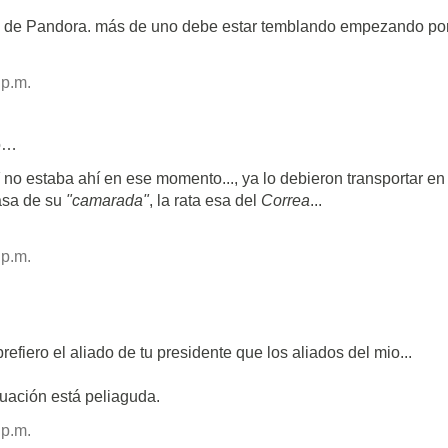
a de Pandora. más de uno debe estar temblando empezando po
 p.m.
o…
no estaba ahí en ese momento..., ya lo debieron transportar en 
casa de su
"camarada"
, la rata esa del
Correa
...
 p.m.
efiero el aliado de tu presidente que los aliados del mio...
tuación está peliaguda.
 p.m.