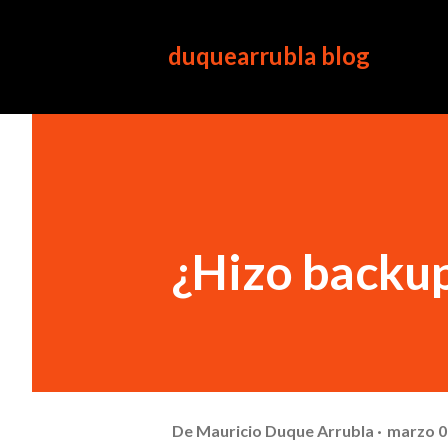
duquearrubla blog
¿Hizo backu
De
Mauricio Duque Arrubla
marzo 0