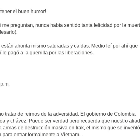
antener el buen humor!
si me preguntan, nunca había sentido tanta felicidad por la muer
esarlo).
stán ahorita mismo saturadas y caidas. Medio leí por ahí que
 le pagó a la guerrilla por las liberaciones.
 p.m.
o tratar de reirnos de la adversidad. El gobierno de Colombia
ea y chávez. Puede ser verdad pero recuerda que nuestro alia
a armas de destrucción masiva en Irak, el mismo que se inventó
n para entrar formalmente a Vietnam...