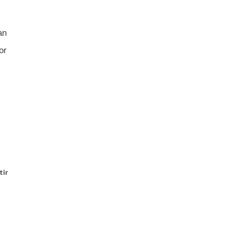
an
or
tir