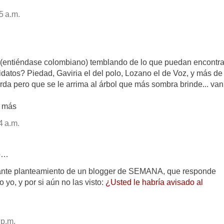
5 a.m.
 (entiéndase colombiano) temblando de lo que puedan encontra
atos? Piedad, Gaviria el del polo, Lozano el de Voz, y más de
erda pero que se le arrima al árbol que más sombra brinde... van
y más
4 a.m.
o…
esante planteamiento de un blogger de SEMANA, que responde
 yo, y por si aún no las visto:
¿Usted le habría avisado al
 p.m.