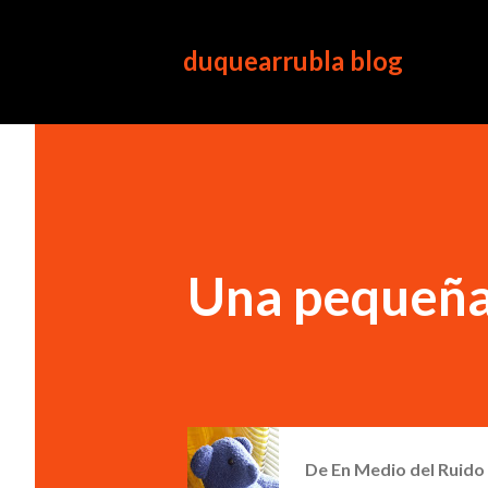
duquearrubla blog
Una pequeña
De
En Medio del Ruido