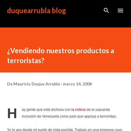
Ir al contenido principal
duquearrubla blog
¿Vendiendo nuestros productos a
terroristas?
De
Mauricio Duque Arrubla
marzo 14, 2008
H
ay gente que está dichosa con
la noticia
de la supuesta
inclusión de Venezuela como país que appoya a terroristas.
Yo lo veo desde mi punto de vista egoísta. Trabajo en una empresa cuyo