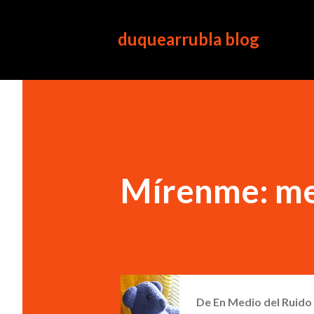
duquearrubla blog
Mírenme: me
De
En Medio del Ruido