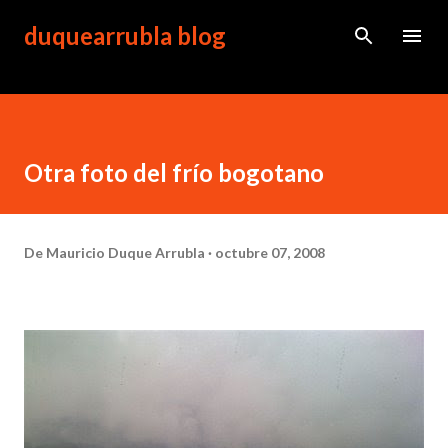
Ir al contenido principal
duquearrubla blog
Otra foto del frío bogotano
De
Mauricio Duque Arrubla
octubre 07, 2008