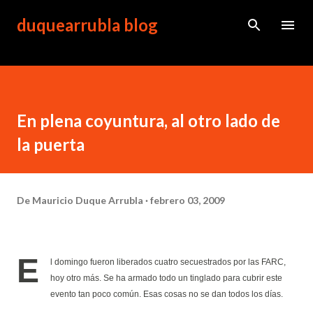
Ir al contenido principal
duquearrubla blog
En plena coyuntura, al otro lado de
la puerta
De
Mauricio Duque Arrubla
febrero 03, 2009
E
l domingo fueron liberados cuatro secuestrados por las FARC,
hoy otro más. Se ha armado todo un tinglado para cubrir este
evento tan poco común. Esas cosas no se dan todos los días.