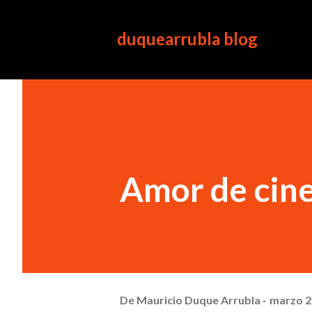
duquearrubla blog
Amor de cine
De
Mauricio Duque Arrubla
marzo 2