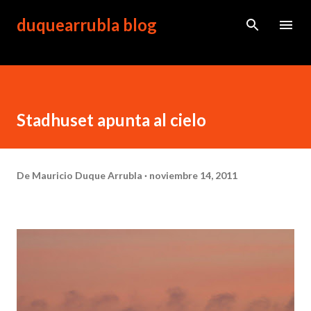
Ir al contenido principal
duquearrubla blog
Stadhuset apunta al cielo
De
Mauricio Duque Arrubla
noviembre 14, 2011