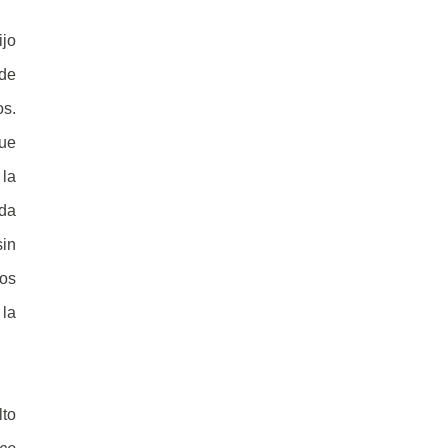
ijo
de
os.
que
la
ada
sin
sos
 la
lto