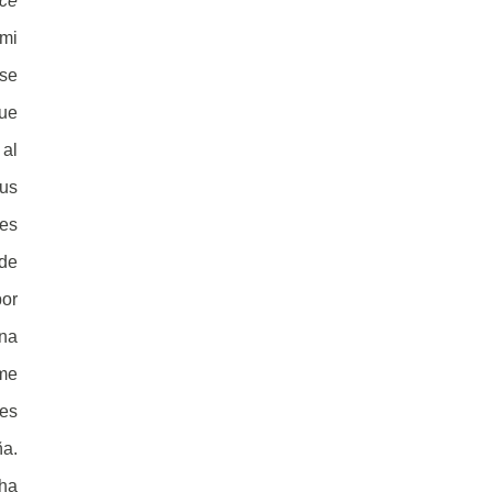
ce
mi
 se
que
 al
sus
les
 de
por
una
 me
les
ña.
 ha