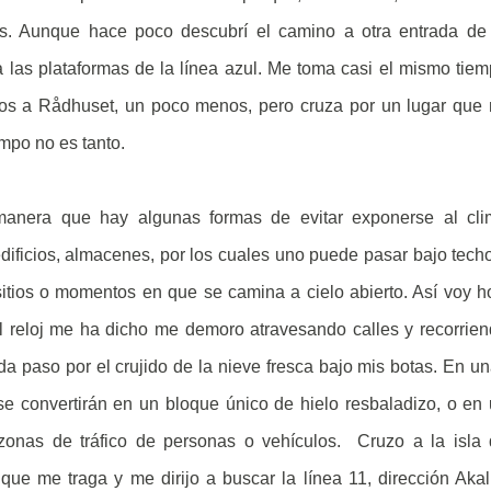
s. Aunque hace poco descubrí el camino a otra entrada de
a las plataformas de la línea azul. Me toma casi el mismo tie
utos a Rådhuset, un poco menos, pero cruza por un lugar que
empo no es tanto.
 manera que hay algunas formas de evitar exponerse al cl
dificios, almacenes, por los cuales uno puede pasar bajo tech
itios o momentos en que se camina a cielo abierto. Así voy h
 reloj me ha dicho me demoro atravesando calles y recorrie
a paso por el crujido de la nieve fresca bajo mis botas. En u
se convertirán en un bloque único de hielo resbaladizo, o en
 zonas de tráfico de personas o vehículos. Cruzo a la isla
ue me traga y me dirijo a buscar la línea 11, dirección Akal