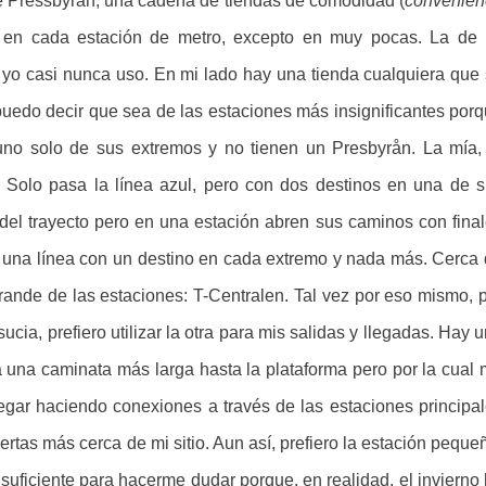
 de Pressbyrån, una cadena de tiendas de comodidad (
convenien
 en cada estación de metro, excepto en muy pocas. La de 
ue yo casi nunca uso. En mi lado hay una tienda cualquiera que
uedo decir que sea de las estaciones más insignificantes por
uno solo de sus extremos y no tienen un Presbyrån. La mía,
 Solo pasa la línea azul, pero con dos destinos en una de 
 del trayecto pero en una estación abren sus caminos con fina
a una línea con un destino en cada extremo y nada más. Cerca
ande de las estaciones: T-Centralen. Tal vez por eso mismo, 
ucia, prefiero utilizar la otra para mis salidas y llegadas. Hay 
 una caminata más larga hasta la plataforma pero por la cual
egar haciendo conexiones a través de las estaciones principa
rtas más cerca de mi sitio. Aun así, prefiero la estación peque
 suficiente para hacerme dudar porque, en realidad, el invierno