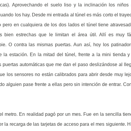
cas). Aprovechando el suelo liso y la inclinación los niños
ando los hay. Desde mi entrada al túnel es más corto el traye
pero en cualquiera de los dos lados el túnel tiene atravesa
bien estrechas que le limitan el área útil. Allí es muy fá
 pie. O contra las mismas puertas. Aun así, hoy los patinado
e la estación. En la mitad del túnel, frente a la mini tienda y
sas puertas automáticas que me dan el paso deslizándose al lle
que los sensores no están calibrados para abrir desde muy lej
 alguien pase frente a ellas pero sin intención de entrar. C
el metro. En realidad pagó por un mes. Fue en la sencilla tie
 la recarga de las tarjetas de acceso para el mes siguiente. 