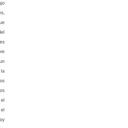
ajo
es,
que
del
tes
pre
 un
 la
los
los
 el
 el
hoy