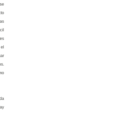
 se
cto
das
cil
res
 el
gar
os.
omo
nda
Hay