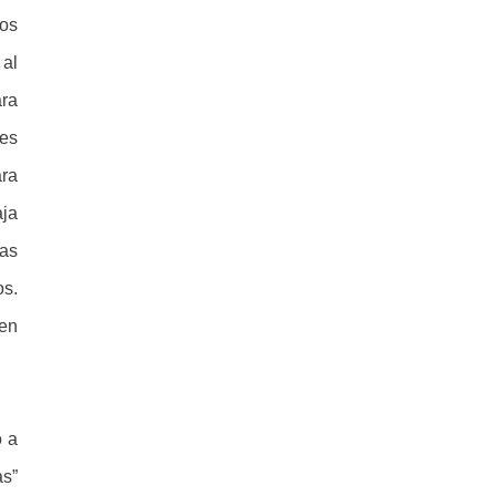
sos
 al
ara
hes
ara
aja
las
os.
jen
o a
s”