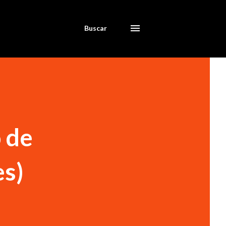
Buscar
o de
es)