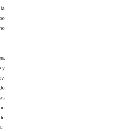
 la
mpo
 no
ima
o y
oy,
ndo
nas
 un
 de
la.