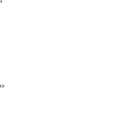
a
tir