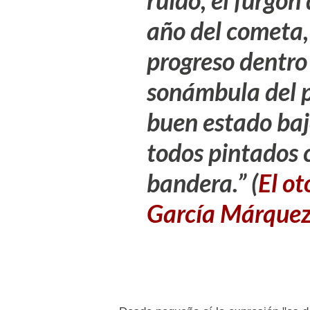
ruido, el furgón 
año del cometa,
progreso dentro 
sonámbula del p
buen estado baj
todos pintados c
bandera.”
(
El ot
García Márque