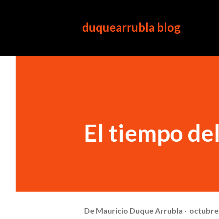
duquearrubla blog
El tiempo del
De
Mauricio Duque Arrubla
octubre