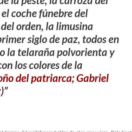
de la peste, la carroza del
 el coche fúnebre del
del orden, la limusina
rimer siglo de paz, todos en
o la telaraña polvorienta y
on los colores de la
oño del patriarca; Gabriel
z
)