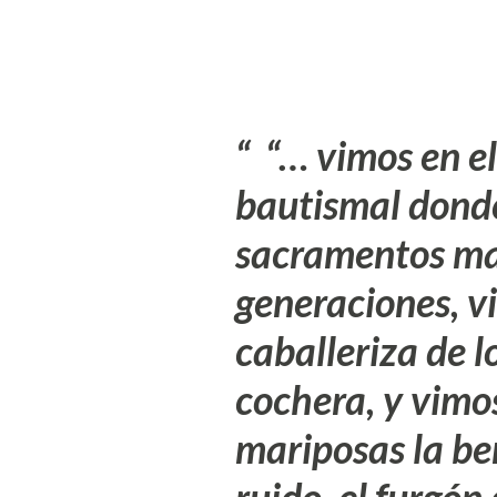
“… vimos en el
bautismal donde
sacramentos ma
generaciones, v
caballeriza de l
cochera, y vimos
mariposas la ber