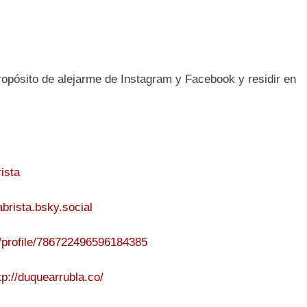
ropósito de alejarme de Instagram y Facebook y residir en
rista
labrista.bsky.social
eb/profile/786722496596184385
tp://duquearrubla.co/