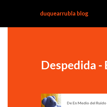
duquearrubla blog
Despedida -
De
En Medio del Ruido