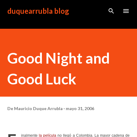
Ir al contenido principal
duquearrubla blog
Good Night and
Good Luck
De
Mauricio Duque Arrubla
mayo 31, 2006
inalmente
la película
no llegó a Colombia. La mayor cadena de