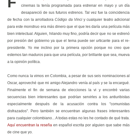
F
cinemas la tenía programada para estrenar en mayo y un día
desapareció de sus futuros estrenos. Tal vez fue la coincidencia
de fecha con la arrolladora
Código da Vinci
y cualquier teatro adicional
para este monstruo era más dinero que el que les daría una película más
bien intelectual. Alguien, hilando muy fino, podría decir que no se estrenó
por presión del gobierno ya que el tema puede ser urticante para el re-
presidente. Yo me inclino por la primera opción porque no creo que
estemos tan maduros para que una película, por brillante que sea, mueva
a la opinión política.
Como nunca la vimos en Colombia, a pesar de sus seis nominaciones al
Oscar, aproveché que mi amigo Alejandro venía al país y se la encargué.
Finalmente el fin de semana de elecciones la vi y encontré varias
secuencias bien interesantes que podrían servirles a los antiuribistas
especialmente después de la acusación contra los "comunistas
disfrazados". Pero también se encuentran algunas frases interesantes
para cualquier colombiano... A todas estas no les he contado de qué trata.
Aquí encuentran la reseña
en español escrita por alguien que sabe más
de cine que yo.