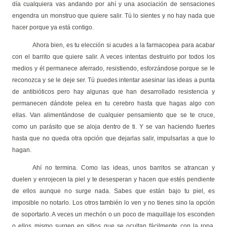
día cualquiera vas andando por ahí y una asociación de sensaciones
engendra un monstruo que quiere salir. Tú lo sientes y no hay nada que
hacer porque ya está contigo.
Ahora bien, es tu elección si acudes a la farmacopea para acabar
con el barrito que quiere salir. A veces intentas destruirlo por todos los
medios y él permanece aferrado, resistiendo, esforzándose porque se le
reconozca y se le deje ser. Tú puedes intentar asesinar las ideas a punta
de antibióticos pero hay algunas que han desarrollado resistencia y
permanecen dándote pelea en tu cerebro hasta que hagas algo con
ellas. Van alimentándose de cualquier pensamiento que se te cruce,
como un parásito que se aloja dentro de ti. Y se van haciendo fuertes
hasta que no queda otra opción que dejarlas salir, impulsarlas a que lo
hagan.
Ahí no termina. Como las ideas, unos barritos se atrancan y
duelen y enrojecen la piel y te desesperan y hacen que estés pendiente
de ellos aunque no surge nada. Sabes que están bajo tu piel, es
imposible no notarlo. Los otros también lo ven y no tienes sino la opción
de soportarlo. A veces un mechón o un poco de maquillaje los esconden
o ellos mismo surgen en sitios que se ocultan fácilmente con la ropa.