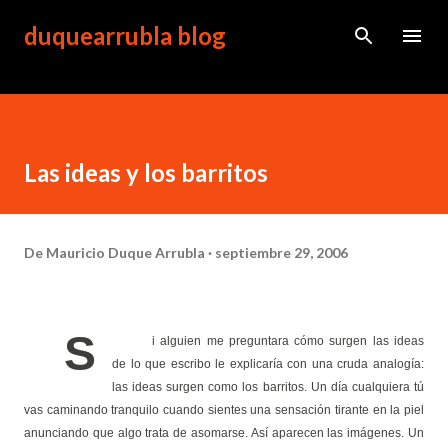
Ir al contenido principal
duquearrubla blog
Las ideas y los barritos
De
Mauricio Duque Arrubla
septiembre 29, 2006
S
i alguien me preguntara cómo surgen las ideas
de lo que escribo le explicaría con una cruda analogía:
las ideas surgen como los barritos. Un día cualquiera tú
vas caminando tranquilo cuando sientes una sensación tirante en la piel
anunciando que algo trata de asomarse. Así aparecen las imágenes. Un