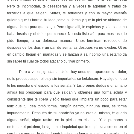
Pero te incomodan, te desesperan y a veces te agobian y tratas de
forzarlos a que salgan. Sufres, te retuerces y con la mayor valentía
quieres que tu barrito, tu idea, tome su forma y que la piel se ablande de
alguna forma para que salga. Pero sigue allí, te espichas y sale solo una
baba insulsa y el dolor permanece. No está listo aún para mostrase; te
pide tiempo, a su dolorosa manera. Unos terminan retrocediendo
después de los días y un par de semanas después ya no existen. Otros
en cambio llegan en manadas y se lanzan a salir como una estampida
sin saber tú cual de todos atacar o cultivar primero.
Pero a veces, gracias al cielo, hay unos que aparecen sin dolor,
no te preocupas por ellos y sin importarles se fortalecen. Hay alguien que
te los muestra o el espejo te los señala. Y tus propios dedos o una mano
amiga los presionan para que salgan y obtienes una forma sólida y
consistente que te libera y sólo tienes que limpiarte un poco para estar
feliz que tu idea tomó forma. Ningún barrito, ninguna idea, se forma
impunemente. Después de su aparición ya no eres el mismo, te queda
alguna señal, algún rastro, en la piel o en el alma. Y te preparas a
enfrentar el próximo, la siguiente inquietud que te empieza a crecer en el
cerebro y que no te deja dormir hasta que logras matarla o sacarla a la