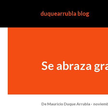
duquearrubla blog
Se abraza gr
De
Mauricio Duque Arrubla
noviemb