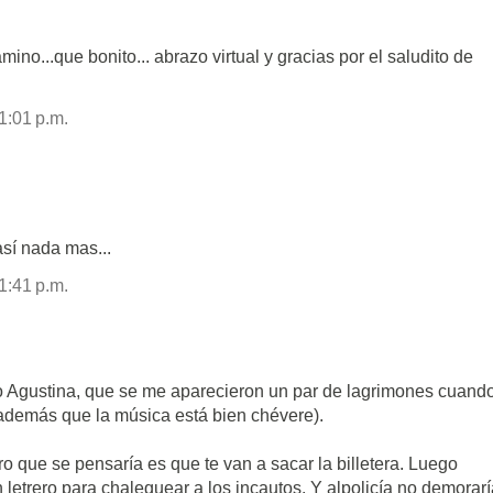
ino...que bonito... abrazo virtual y gracias por el saludito de
1:01 p.m.
así nada mas...
1:41 p.m.
o Agustina, que se me aparecieron un par de lagrimones cuand
s (además que la música está bien chévere).
ro que se pensaría es que te van a sacar la billetera. Luego
n letrero para chalequear a los incautos. Y alpolicía no demorar