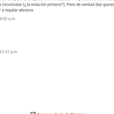
la circunvalar (¿la estación primera?). Pero de verdad dan gana
r a regalar abrazos
8:02 a.m.
12:47 p.m.