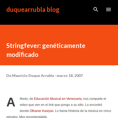
Ir al contenido principal
duquearrubla blog
Stringfever: genéticamente
modificado
De
Mauricio Duque Arrubla
marzo 18, 2007
A
lfredo, de
Educación Musical en Venezuela
, nos comparte el
video que ven en el link que pongo a su sitio. Lo encontró
donde
Othaner Kasiyas
. Lo llama Historia de la música en cinco
minutos. Muy recomendable.