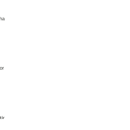
 ha
or
tir