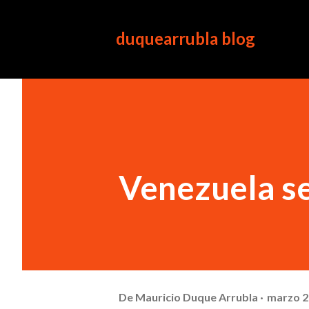
duquearrubla blog
Venezuela se
De
Mauricio Duque Arrubla
marzo 2