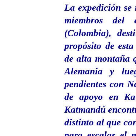
La expedición se 
miembros del 
(Colombia), dest
propósito de esta
de alta montaña q
Alemania y lueg
pendientes con N
de apoyo en Kat
Katmandú encontr
distinto al que c
para escalar el 