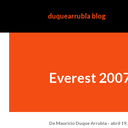
duquearrubla blog
Everest 200
De
Mauricio Duque Arrubla
abril 19