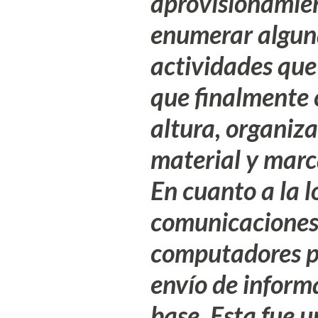
aprovisionamien
enumerar alguna
actividades que
que finalmente 
altura, organiz
material y marc
En cuanto a la l
comunicaciones 
computadores p
envío de infor
base. Esta fue 