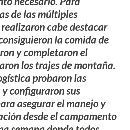
to necesario. Para
s de las múltiples
 realizaron cabe destacar
consiguieron la comida de
aron y completaron el
aron los trajes de montaña.
ogística probaron las
y configuraron sus
ara asegurar el manejo y
mación desde el campamento
una semana donde todos