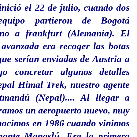
inició el 22 de julio, cuando dos
equipo partieron de Bogotá
ino a frankfurt (Alemania). El
 avanzada era recoger las botas
ue serían enviadas de Austria a
o concretar algunos detalles
epal Himal Trek, nuestro agente
mandú (Nepal).... Al llegar a
amos un aeropuerto nuevo, muy
onocimos en 1986 cuando vinimos
monte Manaslú. Era la primera