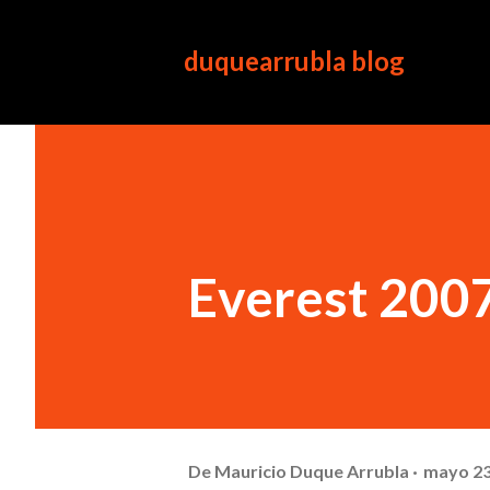
duquearrubla blog
Everest 2007
De
Mauricio Duque Arrubla
mayo 23