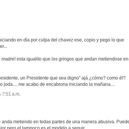
iando en día por culpa del chavez ese, copio y pego lo que
r...
 madre! esta igualito que los gringos que andan metiendose en
esidente, un Presidente que sea digno” ajá ¿cómo? como él?
o joda… me acabo de encabrona iniciando la mañana…
 7:51 a.m.
 anda metiendo en todas partes de una manera abusiva. Pued
jor pero el tampoco es el modelo a seguir.