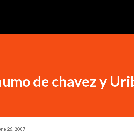
Ir al contenido principal
humo de chavez y Uri
re 26, 2007