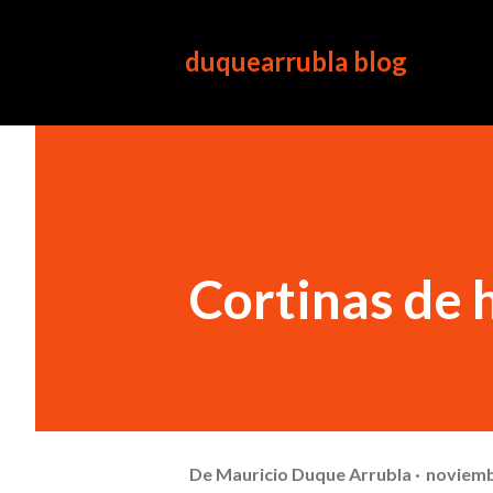
duquearrubla blog
Cortinas de 
De
Mauricio Duque Arrubla
noviemb