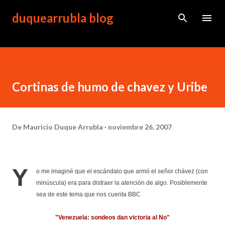
Ir al contenido principal
duquearrubla blog
Cortinas de humo de chavez y Uribe
De
Mauricio Duque Arrubla
noviembre 26, 2007
Y
o me imaginé que el escándalo que armó el señor chávez (con
minúscula) era para distraer la atención de algo. Posiblemente
sea de este tema que nos cuenta BBC
"Venezuela: sondeos dan victoria al No"