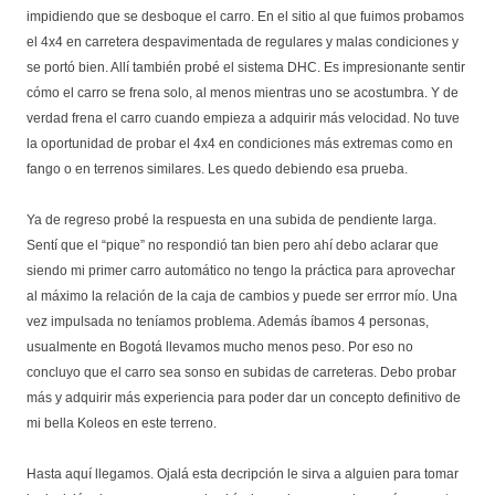
impidiendo que se desboque el carro. En el sitio al que fuimos probamos
el 4x4 en carretera despavimentada de regulares y malas condiciones y
se portó bien. Allí también probé el sistema DHC. Es impresionante sentir
cómo el carro se frena solo, al menos mientras uno se acostumbra. Y de
verdad frena el carro cuando empieza a adquirir más velocidad. No tuve
la oportunidad de probar el 4x4 en condiciones más extremas como en
fango o en terrenos similares. Les quedo debiendo esa prueba.
Ya de regreso probé la respuesta en una subida de pendiente larga.
Sentí que el “pique” no respondió tan bien pero ahí debo aclarar que
siendo mi primer carro automático no tengo la práctica para aprovechar
al máximo la relación de la caja de cambios y puede ser errror mío. Una
vez impulsada no teníamos problema. Además íbamos 4 personas,
usualmente en Bogotá llevamos mucho menos peso. Por eso no
concluyo que el carro sea sonso en subidas de carreteras. Debo probar
más y adquirir más experiencia para poder dar un concepto definitivo de
mi bella Koleos en este terreno.
Hasta aquí llegamos. Ojalá esta decripción le sirva a alguien para tomar