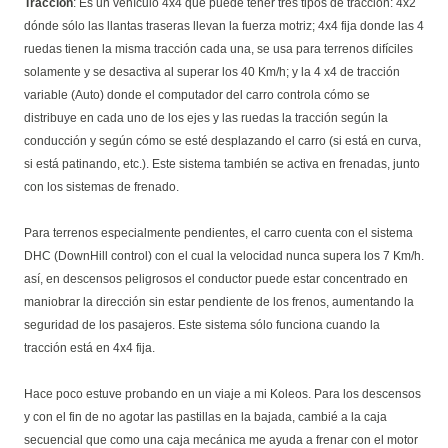
Tracción
: Es un vehículo 4x4 que puede tener tres tipos de tracción: 4x2
dónde sólo las llantas traseras llevan la fuerza motriz; 4x4 fija donde las 4
ruedas tienen la misma tracción cada una, se usa para terrenos difíciles
solamente y se desactiva al superar los 40 Km/h; y la 4 x4 de tracción
variable (Auto) donde el computador del carro controla cómo se
distribuye en cada uno de los ejes y las ruedas la tracción según la
conducción y según cómo se esté desplazando el carro (si está en curva,
si está patinando, etc.). Este sistema también se activa en frenadas, junto
con los sistemas de frenado.
Para terrenos especialmente pendientes, el carro cuenta con el sistema
DHC (DownHill control) con el cual la velocidad nunca supera los 7 Km/h.
así, en descensos peligrosos el conductor puede estar concentrado en
maniobrar la dirección sin estar pendiente de los frenos, aumentando la
seguridad de los pasajeros. Este sistema sólo funciona cuando la
tracción está en 4x4 fija.
Hace poco estuve probando en un viaje a mi Koleos. Para los descensos
y con el fin de no agotar las pastillas en la bajada, cambié a la caja
secuencial que como una caja mecánica me ayuda a frenar con el motor