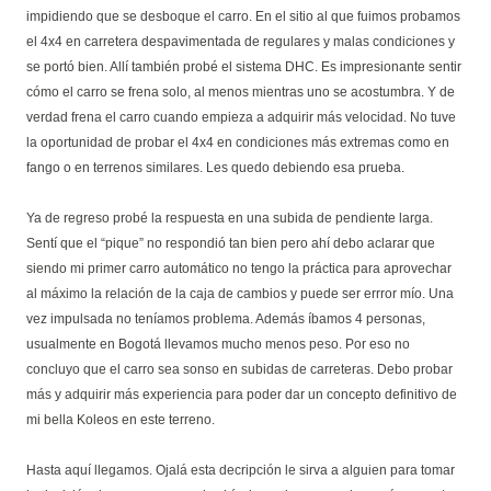
impidiendo que se desboque el carro. En el sitio al que fuimos probamos
el 4x4 en carretera despavimentada de regulares y malas condiciones y
se portó bien. Allí también probé el sistema DHC. Es impresionante sentir
cómo el carro se frena solo, al menos mientras uno se acostumbra. Y de
verdad frena el carro cuando empieza a adquirir más velocidad. No tuve
la oportunidad de probar el 4x4 en condiciones más extremas como en
fango o en terrenos similares. Les quedo debiendo esa prueba.
Ya de regreso probé la respuesta en una subida de pendiente larga.
Sentí que el “pique” no respondió tan bien pero ahí debo aclarar que
siendo mi primer carro automático no tengo la práctica para aprovechar
al máximo la relación de la caja de cambios y puede ser errror mío. Una
vez impulsada no teníamos problema. Además íbamos 4 personas,
usualmente en Bogotá llevamos mucho menos peso. Por eso no
concluyo que el carro sea sonso en subidas de carreteras. Debo probar
más y adquirir más experiencia para poder dar un concepto definitivo de
mi bella Koleos en este terreno.
Hasta aquí llegamos. Ojalá esta decripción le sirva a alguien para tomar