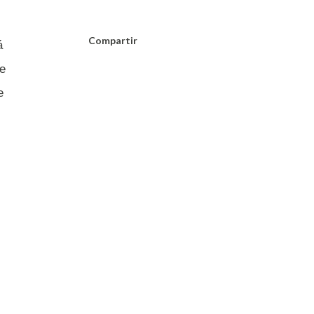
Compartir
á
ue
e