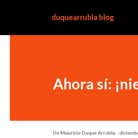
duquearrubla blog
Ahora sí: ¡ni
De
Mauricio Duque Arrubla
diciemb