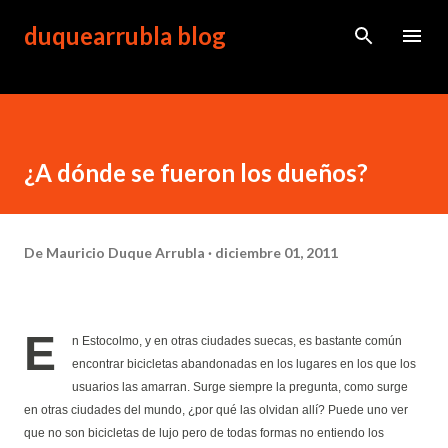
Ir al contenido principal
duquearrubla blog
¿A dónde se fueron los dueños?
De
Mauricio Duque Arrubla
diciembre 01, 2011
E
n Estocolmo, y en otras ciudades suecas, es bastante común
encontrar bicicletas abandonadas en los lugares en los que los
usuarios las amarran. Surge siempre la pregunta, como surge
en otras ciudades del mundo, ¿por qué las olvidan allí? Puede uno ver
que no son bicicletas de lujo pero de todas formas no entiendo los