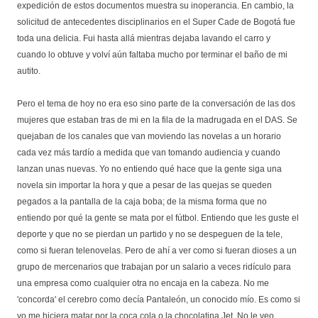
expedición de estos documentos muestra su inoperancia. En cambio, la
solicitud de antecedentes disciplinarios en el Super Cade de Bogotá fue
toda una delicia. Fui hasta allá mientras dejaba lavando el carro y
cuando lo obtuve y volví aún faltaba mucho por terminar el baño de mi
autito.
Pero el tema de hoy no era eso sino parte de la conversación de las dos
mujeres que estaban tras de mi en la fila de la madrugada en el DAS. Se
quejaban de los canales que van moviendo las novelas a un horario
cada vez más tardío a medida que van tomando audiencia y cuando
lanzan unas nuevas. Yo no entiendo qué hace que la gente siga una
novela sin importar la hora y que a pesar de las quejas se queden
pegados a la pantalla de la caja boba; de la misma forma que no
entiendo por qué la gente se mata por el fútbol. Entiendo que les guste el
deporte y que no se pierdan un partido y no se despeguen de la tele,
como si fueran telenovelas. Pero de ahí a ver como si fueran dioses a un
grupo de mercenarios que trabajan por un salario a veces ridículo para
una empresa como cualquier otra no encaja en la cabeza. No me
'concorda' el cerebro como decía Pantaleón, un conocido mío. Es como si
yo me hiciera matar por la coca cola o la chocolatina Jet. No le veo