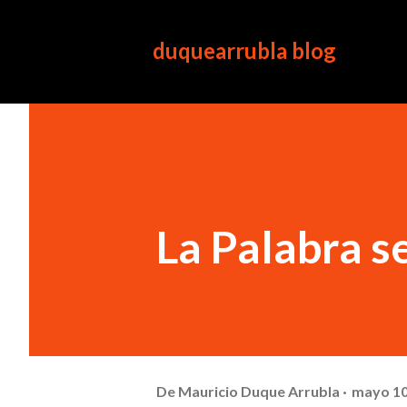
duquearrubla blog
La Palabra s
De
Mauricio Duque Arrubla
mayo 10