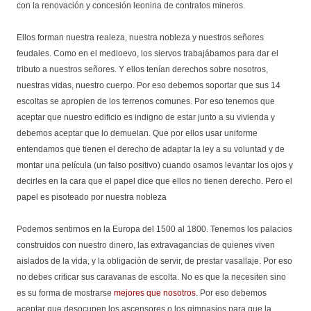
con la renovación y concesión leonina de contratos mineros.
Ellos forman nuestra realeza, nuestra nobleza y nuestros señores
feudales. Como en el medioevo, los siervos trabajábamos para dar el
tributo a nuestros señores. Y ellos tenían derechos sobre nosotros,
nuestras vidas, nuestro cuerpo. Por eso debemos soportar que sus 14
escoltas se apropien de los terrenos comunes. Por eso tenemos que
aceptar que nuestro edificio es indigno de estar junto a su vivienda y
debemos aceptar que lo demuelan. Que por ellos usar uniforme
entendamos que tienen el derecho de adaptar la ley a su voluntad y de
montar una película (un falso positivo) cuando osamos levantar los ojos y
decirles en la cara que el papel dice que ellos no tienen derecho. Pero el
papel es pisoteado por nuestra nobleza
Podemos sentirnos en la Europa del 1500 al 1800. Tenemos los palacios
construidos con nuestro dinero, las extravagancias de quienes viven
aislados de la vida, y la obligación de servir, de prestar vasallaje. Por eso
no debes criticar sus caravanas de escolta. No es que la necesiten sino
es su forma de mostrarse
mejores que nosotros
. Por eso debemos
aceptar que desocupen los ascensores o los gimnasios para que la