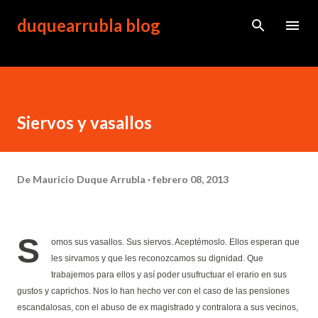
Ir al contenido principal
duquearrubla blog
Siervos y vasallos
De
Mauricio Duque Arrubla
febrero 08, 2013
S
omos sus vasallos. Sus siervos. Aceptémoslo. Ellos esperan que
les sirvamos y que les reconozcamos su dignidad. Que
trabajemos para ellos y así poder usufructuar el erario en sus
gustos y caprichos. Nos lo han hecho ver con el caso de las pensiones
escandalosas, con el abuso de ex magistrado y contralora a sus vecinos,