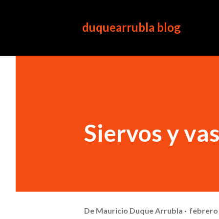
duquearrubla blog
Siervos y vas
De
Mauricio Duque Arrubla
febrero