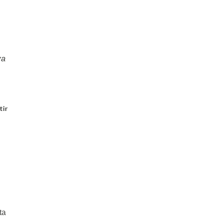
va
tir
ta