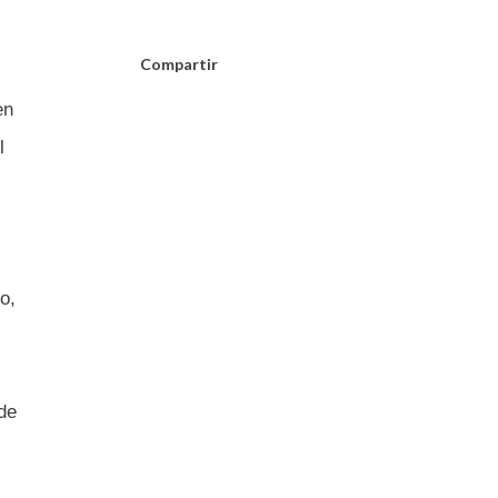
Compartir
en
l
o,
de