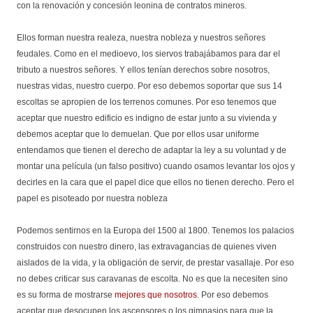
con la renovación y concesión leonina de contratos mineros.
Ellos forman nuestra realeza, nuestra nobleza y nuestros señores
feudales. Como en el medioevo, los siervos trabajábamos para dar el
tributo a nuestros señores. Y ellos tenían derechos sobre nosotros,
nuestras vidas, nuestro cuerpo. Por eso debemos soportar que sus 14
escoltas se apropien de los terrenos comunes. Por eso tenemos que
aceptar que nuestro edificio es indigno de estar junto a su vivienda y
debemos aceptar que lo demuelan. Que por ellos usar uniforme
entendamos que tienen el derecho de adaptar la ley a su voluntad y de
montar una película (un falso positivo) cuando osamos levantar los ojos y
decirles en la cara que el papel dice que ellos no tienen derecho. Pero el
papel es pisoteado por nuestra nobleza
Podemos sentirnos en la Europa del 1500 al 1800. Tenemos los palacios
construidos con nuestro dinero, las extravagancias de quienes viven
aislados de la vida, y la obligación de servir, de prestar vasallaje. Por eso
no debes criticar sus caravanas de escolta. No es que la necesiten sino
es su forma de mostrarse
mejores que nosotros
. Por eso debemos
aceptar que desocupen los ascensores o los gimnasios para que la