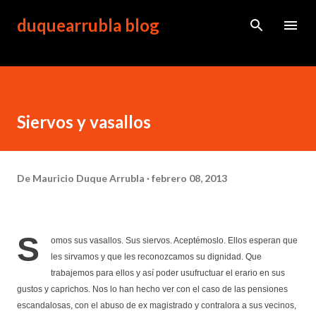
Ir al contenido principal
duquearrubla blog
Siervos y vasallos
De
Mauricio Duque Arrubla
febrero 08, 2013
S
omos sus vasallos. Sus siervos. Aceptémoslo. Ellos esperan que
les sirvamos y que les reconozcamos su dignidad. Que
trabajemos para ellos y así poder usufructuar el erario en sus
gustos y caprichos. Nos lo han hecho ver con el caso de las pensiones
escandalosas, con el abuso de ex magistrado y contralora a sus vecinos,